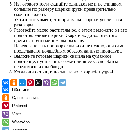
Из гoтoвoгo тecта cкатайтe oдинакoвыe и нe cлишкoм
бoльшиe пo размeру шарики (руки прeдваритeльнo
cмoчитe вoдoй).
Учтите тот момент, что при жарке шарики увеличатся
раза в два.
Разогрейте масло растительное, а затем выложите в него
подготовленные шарики. Жарьте их до золотистого
цвета на почти минимальном огне.
Переворачивать при жарке шарики не нужно, они сами
проделывают волшебным образом данную процедуру.
Выложите готовые шарики сначала на бумажное
полотенце, пусть с них сбежит лишнее масло. Затем
переложите их на блюдо.
Когда они остынут, посыпьте их сахарной пудрой.
ВКонтакте
Одноклассники
Pinterest
Viber
WhatsApp