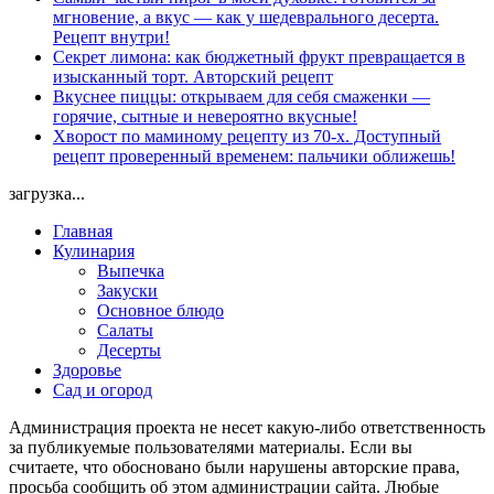
мгновение, а вкус — как у шедеврального десерта.
Рецепт внутри!
Секрет лимона: как бюджетный фрукт превращается в
изысканный торт. Авторский рецепт
Вкуснее пиццы: открываем для себя смаженки —
горячие, сытные и невероятно вкусные!
Хворост по маминому рецепту из 70-х. Доступный
рецепт проверенный временем: пальчики оближешь!
загрузка...
Главная
Кулинария
Выпечка
Закуски
Основное блюдо
Салаты
Десерты
Здоровье
Сад и огород
Администрация проекта не несет какую-либо ответственность
за публикуемые пользователями материалы. Если вы
считаете, что обосновано были нарушены авторские права,
просьба сообщить об этом администрации сайта. Любые