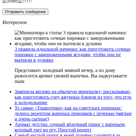
Интересное
3 правила идеальной начинки: как приготовить сочные
пирожки с замороженными ягодами, чтобы они не
вытекли в духовке
Представьте: холодный зимний вечер, а по дому
разносится аромат свежей выпечки. Вы надкусываете
пыш
Заменила молоко на обычную минералку: рассказываю,
как приготовить гору ажурных блинов из того, что есть
в холодильнике
Те самые «Тошнотики» как на советских перронах:
делюсь рецептом жареных пирожков с печенью (мягкие
и очень сытные)
Аромат детства: сочный яблочный пирог с вареньем,
который тает во рту. Простой рецепт
Самый частый пирог в моей духовке: готовится за