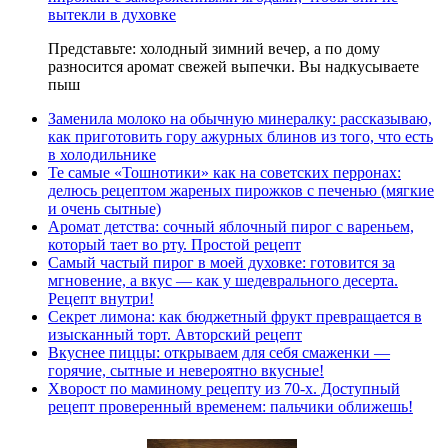
вытекли в духовке
Представьте: холодный зимний вечер, а по дому
разносится аромат свежей выпечки. Вы надкусываете
пыш
Заменила молоко на обычную минералку: рассказываю,
как приготовить гору ажурных блинов из того, что есть
в холодильнике
Те самые «Тошнотики» как на советских перронах:
делюсь рецептом жареных пирожков с печенью (мягкие
и очень сытные)
Аромат детства: сочный яблочный пирог с вареньем,
который тает во рту. Простой рецепт
Самый частый пирог в моей духовке: готовится за
мгновение, а вкус — как у шедеврального десерта.
Рецепт внутри!
Секрет лимона: как бюджетный фрукт превращается в
изысканный торт. Авторский рецепт
Вкуснее пиццы: открываем для себя смаженки —
горячие, сытные и невероятно вкусные!
Хворост по маминому рецепту из 70-х. Доступный
рецепт проверенный временем: пальчики оближешь!