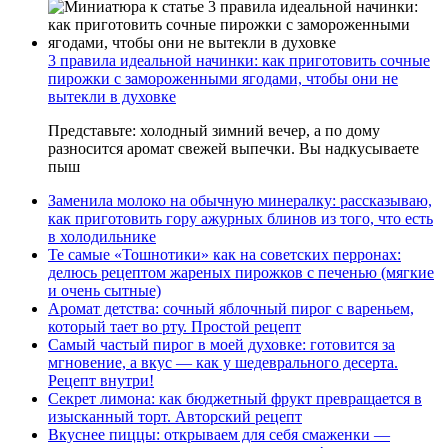
3 правила идеальной начинки: как приготовить сочные
пирожки с замороженными ягодами, чтобы они не
вытекли в духовке
Представьте: холодный зимний вечер, а по дому
разносится аромат свежей выпечки. Вы надкусываете
пыш
Заменила молоко на обычную минералку: рассказываю,
как приготовить гору ажурных блинов из того, что есть
в холодильнике
Те самые «Тошнотики» как на советских перронах:
делюсь рецептом жареных пирожков с печенью (мягкие
и очень сытные)
Аромат детства: сочный яблочный пирог с вареньем,
который тает во рту. Простой рецепт
Самый частый пирог в моей духовке: готовится за
мгновение, а вкус — как у шедеврального десерта.
Рецепт внутри!
Секрет лимона: как бюджетный фрукт превращается в
изысканный торт. Авторский рецепт
Вкуснее пиццы: открываем для себя смаженки —