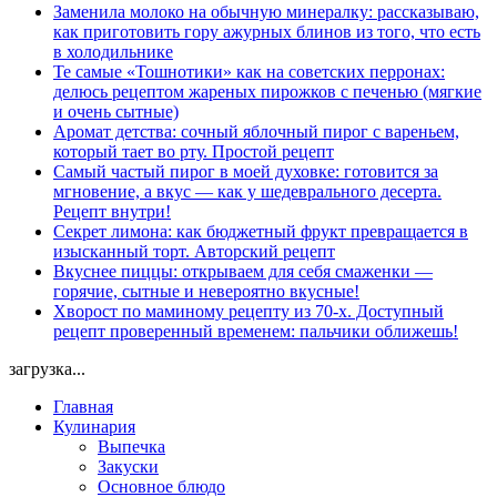
Заменила молоко на обычную минералку: рассказываю,
как приготовить гору ажурных блинов из того, что есть
в холодильнике
Те самые «Тошнотики» как на советских перронах:
делюсь рецептом жареных пирожков с печенью (мягкие
и очень сытные)
Аромат детства: сочный яблочный пирог с вареньем,
который тает во рту. Простой рецепт
Самый частый пирог в моей духовке: готовится за
мгновение, а вкус — как у шедеврального десерта.
Рецепт внутри!
Секрет лимона: как бюджетный фрукт превращается в
изысканный торт. Авторский рецепт
Вкуснее пиццы: открываем для себя смаженки —
горячие, сытные и невероятно вкусные!
Хворост по маминому рецепту из 70-х. Доступный
рецепт проверенный временем: пальчики оближешь!
загрузка...
Главная
Кулинария
Выпечка
Закуски
Основное блюдо