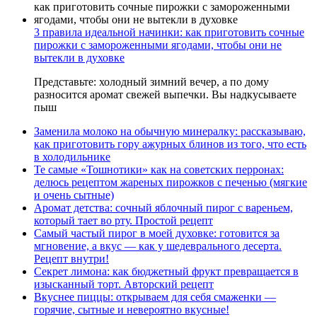
3 правила идеальной начинки: как приготовить сочные
пирожки с замороженными ягодами, чтобы они не
вытекли в духовке
Представьте: холодный зимний вечер, а по дому
разносится аромат свежей выпечки. Вы надкусываете
пыш
Заменила молоко на обычную минералку: рассказываю,
как приготовить гору ажурных блинов из того, что есть
в холодильнике
Те самые «Тошнотики» как на советских перронах:
делюсь рецептом жареных пирожков с печенью (мягкие
и очень сытные)
Аромат детства: сочный яблочный пирог с вареньем,
который тает во рту. Простой рецепт
Самый частый пирог в моей духовке: готовится за
мгновение, а вкус — как у шедеврального десерта.
Рецепт внутри!
Секрет лимона: как бюджетный фрукт превращается в
изысканный торт. Авторский рецепт
Вкуснее пиццы: открываем для себя смаженки —
горячие, сытные и невероятно вкусные!