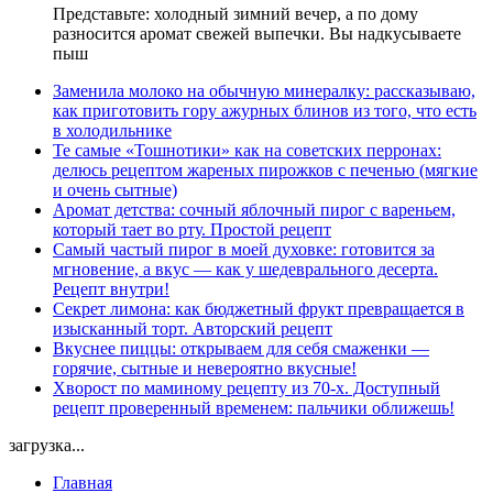
Представьте: холодный зимний вечер, а по дому
разносится аромат свежей выпечки. Вы надкусываете
пыш
Заменила молоко на обычную минералку: рассказываю,
как приготовить гору ажурных блинов из того, что есть
в холодильнике
Те самые «Тошнотики» как на советских перронах:
делюсь рецептом жареных пирожков с печенью (мягкие
и очень сытные)
Аромат детства: сочный яблочный пирог с вареньем,
который тает во рту. Простой рецепт
Самый частый пирог в моей духовке: готовится за
мгновение, а вкус — как у шедеврального десерта.
Рецепт внутри!
Секрет лимона: как бюджетный фрукт превращается в
изысканный торт. Авторский рецепт
Вкуснее пиццы: открываем для себя смаженки —
горячие, сытные и невероятно вкусные!
Хворост по маминому рецепту из 70-х. Доступный
рецепт проверенный временем: пальчики оближешь!
загрузка...
Главная