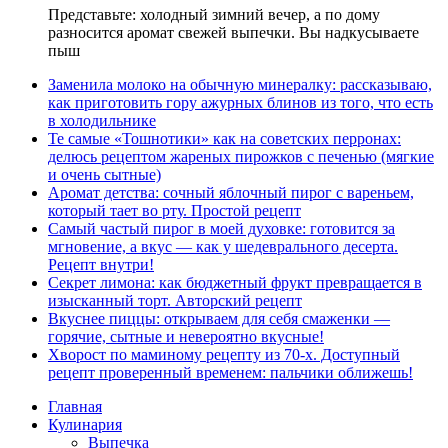
Представьте: холодный зимний вечер, а по дому
разносится аромат свежей выпечки. Вы надкусываете
пыш
Заменила молоко на обычную минералку: рассказываю,
как приготовить гору ажурных блинов из того, что есть
в холодильнике
Те самые «Тошнотики» как на советских перронах:
делюсь рецептом жареных пирожков с печенью (мягкие
и очень сытные)
Аромат детства: сочный яблочный пирог с вареньем,
который тает во рту. Простой рецепт
Самый частый пирог в моей духовке: готовится за
мгновение, а вкус — как у шедеврального десерта.
Рецепт внутри!
Секрет лимона: как бюджетный фрукт превращается в
изысканный торт. Авторский рецепт
Вкуснее пиццы: открываем для себя смаженки —
горячие, сытные и невероятно вкусные!
Хворост по маминому рецепту из 70-х. Доступный
рецепт проверенный временем: пальчики оближешь!
Главная
Кулинария
Выпечка