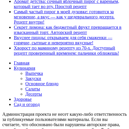
Аромат детства: сочный яблочный пирог с вареньем,
который тает во рту. Простой рецепт
Самый частый пирог в моей духовке: готовится за
мгновение, а вкус — как у шедеврального десерта.
Рецепт внутри!
Секрет лимона: как бюджетный фрукт превращается в
изысканный торт. Авторский рецепт
Вкуснее пиццы: открываем для себя смаженки —
горячие, сытные и невероятно вкусные!
Хворост по маминому рецепту из 70-х. Доступный
рецепт проверенный временем: пальчики оближешь!
Главная
Кулинария
Выпечка
Закуски
Основное блюдо
Салаты
Десерты
Здоровье
Сад и огород
Администрация проекта не несет какую-либо ответственность
за публикуемые пользователями материалы. Если вы
считаете, что обосновано были нарушены авторские права,