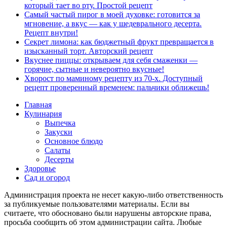
который тает во рту. Простой рецепт
Самый частый пирог в моей духовке: готовится за
мгновение, а вкус — как у шедеврального десерта.
Рецепт внутри!
Секрет лимона: как бюджетный фрукт превращается в
изысканный торт. Авторский рецепт
Вкуснее пиццы: открываем для себя смаженки —
горячие, сытные и невероятно вкусные!
Хворост по маминому рецепту из 70-х. Доступный
рецепт проверенный временем: пальчики оближешь!
Главная
Кулинария
Выпечка
Закуски
Основное блюдо
Салаты
Десерты
Здоровье
Сад и огород
Администрация проекта не несет какую-либо ответственность
за публикуемые пользователями материалы. Если вы
считаете, что обосновано были нарушены авторские права,
просьба сообщить об этом администрации сайта. Любые