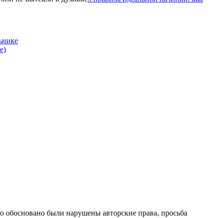
ьнике
е)
то обосновано были нарушены авторские права, просьба