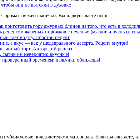
чтобы они не вытекли в духовке
тся аромат свежей выпечки. Вы надкусываете пыш
к приготовить гору ажурных блинов из того, что есть в холодил
ь рецептом жареных пирожков с печенью (мягкие и очень сытны
рый тает во рту. Простой рецепт
ние, а вкус — как у шедеврального десерта. Рецепт внутри!
ысканный торт. Авторский рецепт
, сытные и невероятно вкусные!
т проверенный временем: пальчики оближешь!
за публикуемые пользователями материалы. Если вы считаете, ч