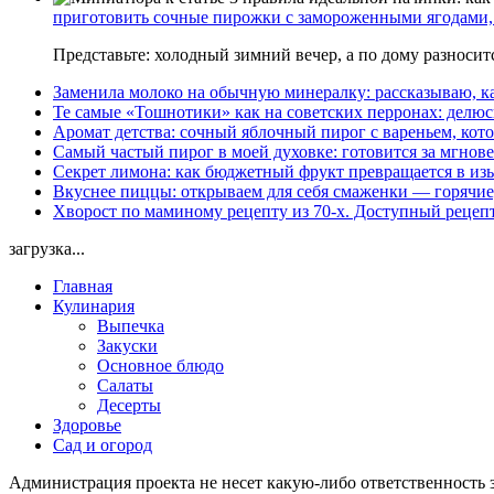
приготовить сочные пирожки с замороженными ягодами, 
Представьте: холодный зимний вечер, а по дому разноси
Заменила молоко на обычную минералку: рассказываю, ка
Те самые «Тошнотики» как на советских перронах: делюс
Аромат детства: сочный яблочный пирог с вареньем, кото
Самый частый пирог в моей духовке: готовится за мгнове
Секрет лимона: как бюджетный фрукт превращается в из
Вкуснее пиццы: открываем для себя смаженки — горячие
Хворост по маминому рецепту из 70-х. Доступный рецеп
загрузка...
Главная
Кулинария
Выпечка
Закуски
Основное блюдо
Салаты
Десерты
Здоровье
Сад и огород
Администрация проекта не несет какую-либо ответственность 