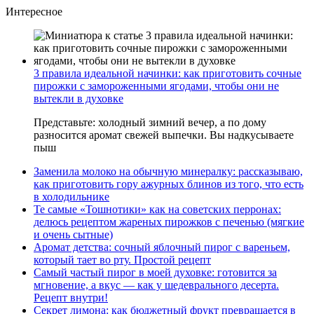
Интересное
3 правила идеальной начинки: как приготовить сочные
пирожки с замороженными ягодами, чтобы они не
вытекли в духовке
Представьте: холодный зимний вечер, а по дому
разносится аромат свежей выпечки. Вы надкусываете
пыш
Заменила молоко на обычную минералку: рассказываю,
как приготовить гору ажурных блинов из того, что есть
в холодильнике
Те самые «Тошнотики» как на советских перронах:
делюсь рецептом жареных пирожков с печенью (мягкие
и очень сытные)
Аромат детства: сочный яблочный пирог с вареньем,
который тает во рту. Простой рецепт
Самый частый пирог в моей духовке: готовится за
мгновение, а вкус — как у шедеврального десерта.
Рецепт внутри!
Секрет лимона: как бюджетный фрукт превращается в