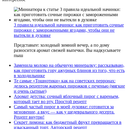
3 правила идеальной начинки: как приготовить сочные
пирожки с замороженными ягодами, чтобы они не
вытекли в духовке
Представьте: холодный зимний вечер, а по дому
разносится аромат свежей выпечки. Вы надкусываете
пыш
Заменила молоко на обычную минералку: рассказываю,
как приготовить гору ажурных блинов из того, что есть
в холодильнике
Те самые «Тошнотики» как на советских перронах:
делюсь рецептом жареных пирожков с печенью (мягкие
и очень сытные)
Аромат детства: сочный яблочный пирог с вареньем,
который тает во рту. Простой рецепт
Самый частый пирог в моей духовке: готовится за
мгновение, а вкус — как у шедеврального десерта.
Рецепт внутри!
Секрет лимона: как бюджетный фрукт превращается в
изысканный торт. Авторский рецепт