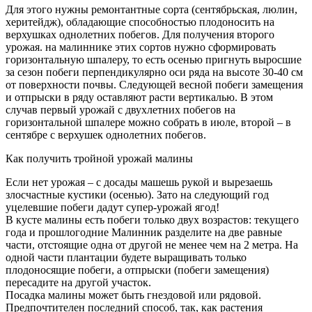
Для этого нужны ремонтантные сорта (сентябрьская, люлин,
херитейдж), обладающие способностью плодоносить на
верхушках однолетних побегов. Для получения второго
урожая. на малиннике этих сортов нужно сформировать
горизонтальную шпалеру, то есть осенью пригнуть выросшие
за сезон побеги перпендикулярно оси ряда на высоте 30-40 см
от поверхности почвы. Следующей весной побеги замещения
и отпрыски в ряду оставляют расти вертикалью. В этом
случав первый урожай с двухлетних побегов на
горизонтальной шпалере можно собрать в июле, второй – в
сентябре с верхушек однолетних побегов.
Как получить тройной урожай малины
Если нет урожая – с досады машешь рукой и вырезаешь
злосчастные кустики (осенью). Зато на следующий год
уцелевшие побеги дадут супер-урожай ягод!
В кусте малины есть побеги только двух возрастов: текущего
года и прошлогодние Малинник разделите на две равные
части, отстоящие одна от другой не менее чем на 2 метра. На
одной части плантации будете выращивать только
плодоносящие побеги, а отпрыски (побеги замещения)
пересадите на другой участок.
Посадка малины может быть гнездовой или рядовой.
Предпочтителен последний способ, так, как растения