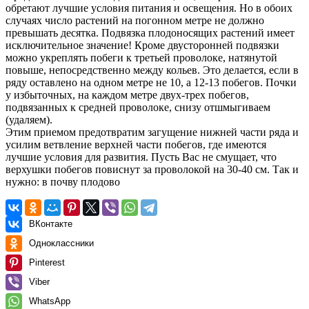
обретают лучшие условия питания и освещения. Но в обоих
случаях число растений на погонном метре не должно
превышать десятка. Подвязка плодоносящих растений имеет
исключительное значение! Кроме двусторонней подвязки
можно укреплять побеги к третьей проволоке, натянутой
повыше, непосредственно между кольев. Это делается, если в
ряду оставлено на одном метре не 10, а 12-13 побегов. Почки
у избыточных, на каждом метре двух-трех побегов,
подвязанных к средней проволоке, снизу отшмыгиваем
(удаляем).
Этим приемом предотвратим загущение нижней части ряда и
усилим ветвление верхней части побегов, где имеются
лучшие условия для развития. Пусть Вас не смущает, что
верхушки побегов повиснут за проволокой на 30-40 см. Так и
нужно: в почву плодово
ВКонтакте
Одноклассники
Pinterest
Viber
WhatsApp