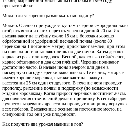
тыквы, выращенной мной таким способом в 1999 году,
превысил 40 кг.
Можно ли ускоренно размножать смородину?
Можно. Осенью при уходе за кустами чёрной смородины надо
отобрать ветки и с них нарезать черенки длиной 20 см. Их
высаживают на глубину около 15 см в бороздки хорошо
обработанной и удобренной песчаной почвы (около 80
черенков на 1 погонном метре), присыпают землёй, при этом
на поверхности оставляют лишь по две почки. Затем делают
каркас из реек или жердочек. Весной, как только сойдёт снег,
каркас обтягивают в два слоя плёнкой. Черенки поливают
достаточно часто. В начале июня вечером или днём в
пасмурную погоду черенки выкапывают. Те из них, которые
имеют хорошие корешки, высаживают на грядку на
расстоянии 25 см один от другого. В течение лета проводят
прополку, рыхление почвы и подкормку (по возможности
жидким коровяком). Когда прирост черенков достигнет 20 см,
для появления ответвлений делают прищипку. В сентябре для
лучшего вызревания древесины проводят прищипку верхушек
всех побегов. Высаженные осенью на постоянное место, на
следующий год они уже плодоносят.
Как получить два урожая малины в год?