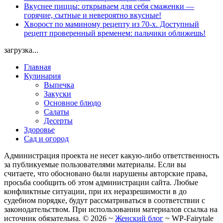
Вкуснее пиццы: открываем для себя смаженки —
горячие, сытные и невероятно вкусные!
Хворост по маминому рецепту из 70-х. Доступный
рецепт проверенный временем: пальчики оближешь!
загрузка...
Главная
Кулинария
Выпечка
Закуски
Основное блюдо
Салаты
Десерты
Здоровье
Сад и огород
Администрация проекта не несет какую-либо ответственность
за публикуемые пользователями материалы. Если вы
считаете, что обосновано были нарушены авторские права,
просьба сообщить об этом администрации сайта. Любые
конфликтные ситуации, при их неразрешимости в до
судебном порядке, будут рассматриваться в соответствии с
законодательством. При использовании материалов ссылка на
источник обязательна. ©
2026
~
Женский блог
~
WP-Fairytale