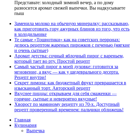
Представьте: холодный зимний вечер, а по дому
разносится аромат свежей выпечки. Вы надкусываете
пыш
Заменила молоко на обычную минералку: рассказываю,
как приготовить гору ажурных блинов из того, что есть
в холодильнике
Те самые «Тошнотики» как на советских перронах:
делюсь рецептом жареных пирожков с печенью (мягкие
и очень сытные)
Аромат детства: сочный яблочный пирог с вареньем,
который тает во рту. Простой рецепт
Самый частый пирог в моей духовке: готовится за
мгновение, а вкус — как у шедеврального десерта.
Рецепт внутри!
Секрет лимона: как бюджетный фрукт превращается в
изысканный торт. Авторский рецепт
Вкуснее пиццы: открываем для себя смаженки —
горячие, сытные и невероятно вкусные!
Хворост по маминому рецепту из 70-х. Доступный
рецепт проверенный временем: пальчики оближешь!
Главная
Кулинария
Выпечка