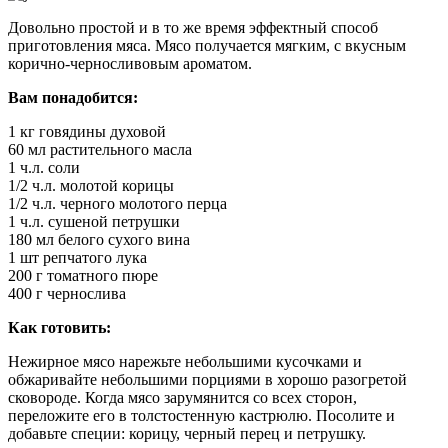
Довольно простой и в то же время эффектный способ
приготовления мяса. Мясо получается мягким, с вкусным
корично-черносливовым ароматом.
Вам понадобится:
1 кг говядины духовой
60 мл растительного масла
1 ч.л. соли
1/2 ч.л. молотой корицы
1/2 ч.л. черного молотого перца
1 ч.л. сушеной петрушки
180 мл белого сухого вина
1 шт репчатого лука
200 г томатного пюре
400 г чернослива
Как готовить:
Нежирное мясо нарежьте небольшими кусочками и
обжаривайте небольшими порциями в хорошо разогретой
сковороде. Когда мясо зарумянится со всех сторон,
переложите его в толстостенную кастрюлю. Посолите и
добавьте специи: корицу, черный перец и петрушку.