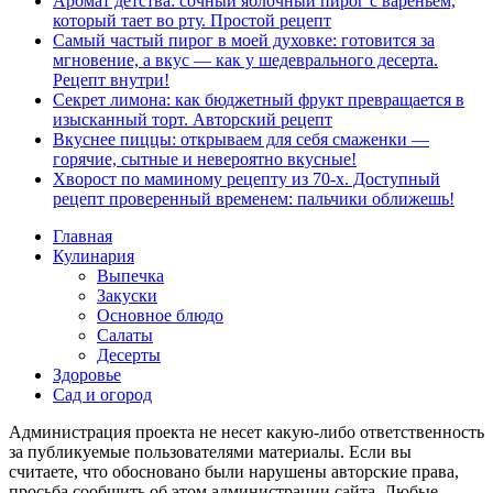
Аромат детства: сочный яблочный пирог с вареньем,
который тает во рту. Простой рецепт
Самый частый пирог в моей духовке: готовится за
мгновение, а вкус — как у шедеврального десерта.
Рецепт внутри!
Секрет лимона: как бюджетный фрукт превращается в
изысканный торт. Авторский рецепт
Вкуснее пиццы: открываем для себя смаженки —
горячие, сытные и невероятно вкусные!
Хворост по маминому рецепту из 70-х. Доступный
рецепт проверенный временем: пальчики оближешь!
Главная
Кулинария
Выпечка
Закуски
Основное блюдо
Салаты
Десерты
Здоровье
Сад и огород
Администрация проекта не несет какую-либо ответственность
за публикуемые пользователями материалы. Если вы
считаете, что обосновано были нарушены авторские права,
просьба сообщить об этом администрации сайта. Любые