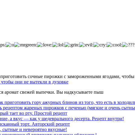
чтобы они не вытекли в духовке
тся аромат свежей выпечки. Вы надкусываете пыш
к приготовить гору ажурных блинов из того, что есть в холодил
ь рецептом жареных пирожков с печенью (мягкие и очень сытны
рый тает во рту. Простой рецепт
ние, а вкус — как у шедеврального десерта. Рецепт внутри!
ысканный торт. Авторский рецепт
, сытные и невероятно вкусные!
т проверенный временем: пальчики оближешь!