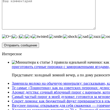
Интересное
приготовить сочные пирожки с замороженными ягодами, 
Представьте: холодный зимний вечер, а по дому разноси
Заменила молоко на обычную минералку: рассказываю, ка
Те самые «Тошнотики» как на советских перронах: делюс
Аромат детства: сочный яблочный пирог с вареньем, кото
Самый частый пирог в моей духовке: готовится за мгнове
Секрет лимона: как бюджетный фрукт превращается в из
Вкуснее пиццы: открываем для себя смаженки — горячие
Хворост по маминому рецепту из 70-х. Доступный рецеп