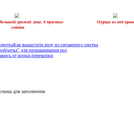
большой урожай лука: 4 простых
Огурцы из под кран
совета
Как вырастить розу из срезанного цветка
ройчатка" для проращивания роз
жись от копки-перекопки
тельны для заполнения