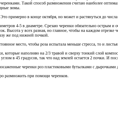
 черенками. Такой способ размножения считаю наиболее оптималь
одные зимы.
 Это примерно в конце октября, но может и растянуться до числа
метров 4-5 в диаметре. Срезаю черенки обязательно острым и о
к. Высота у всех разная, но главное, чтобы на каждом отрезке 
разу же под нижней почкой.
стоянное место, чтобы роза испытала меньше стресса, то и листья
и, которые наполняю на 2/3 травой и сверху тонкий слой компо
углом в 45 градусов, так что над землей остается 2 почки. И п
посаженные черенки роз пластиковыми бутылками с дырочками д
ро размножить при помощи черенков.