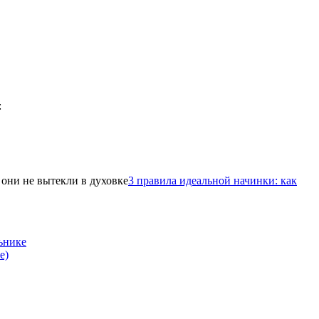
3 правила идеальной начинки: как
ьнике
е)