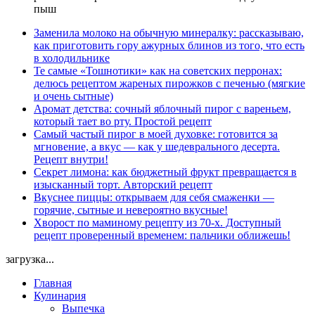
пыш
Заменила молоко на обычную минералку: рассказываю,
как приготовить гору ажурных блинов из того, что есть
в холодильнике
Те самые «Тошнотики» как на советских перронах:
делюсь рецептом жареных пирожков с печенью (мягкие
и очень сытные)
Аромат детства: сочный яблочный пирог с вареньем,
который тает во рту. Простой рецепт
Самый частый пирог в моей духовке: готовится за
мгновение, а вкус — как у шедеврального десерта.
Рецепт внутри!
Секрет лимона: как бюджетный фрукт превращается в
изысканный торт. Авторский рецепт
Вкуснее пиццы: открываем для себя смаженки —
горячие, сытные и невероятно вкусные!
Хворост по маминому рецепту из 70-х. Доступный
рецепт проверенный временем: пальчики оближешь!
загрузка...
Главная
Кулинария
Выпечка