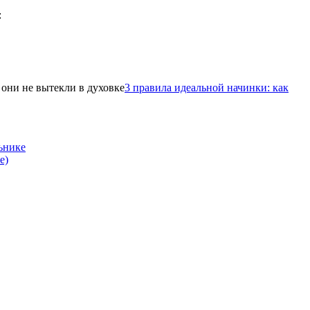
3 правила идеальной начинки: как
ьнике
е)