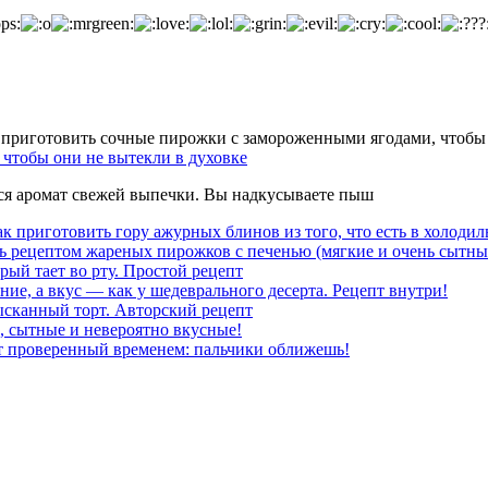
чтобы они не вытекли в духовке
тся аромат свежей выпечки. Вы надкусываете пыш
к приготовить гору ажурных блинов из того, что есть в холодил
ь рецептом жареных пирожков с печенью (мягкие и очень сытны
рый тает во рту. Простой рецепт
ние, а вкус — как у шедеврального десерта. Рецепт внутри!
ысканный торт. Авторский рецепт
, сытные и невероятно вкусные!
т проверенный временем: пальчики оближешь!