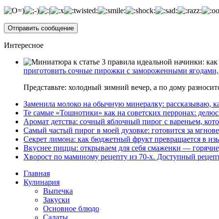
Интересное
приготовить сочные пирожки с замороженными ягодами, 
Представьте: холодный зимний вечер, а по дому разноси
Заменила молоко на обычную минералку: рассказываю, ка
Те самые «Тошнотики» как на советских перронах: делюс
Аромат детства: сочный яблочный пирог с вареньем, кото
Самый частый пирог в моей духовке: готовится за мгнове
Секрет лимона: как бюджетный фрукт превращается в из
Вкуснее пиццы: открываем для себя смаженки — горячие
Хворост по маминому рецепту из 70-х. Доступный рецеп
Главная
Кулинария
Выпечка
Закуски
Основное блюдо
Салаты