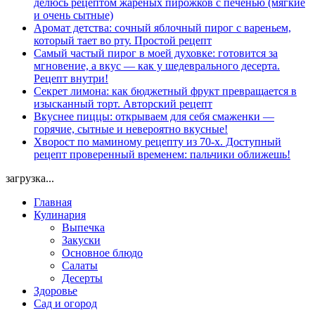
делюсь рецептом жареных пирожков с печенью (мягкие
и очень сытные)
Аромат детства: сочный яблочный пирог с вареньем,
который тает во рту. Простой рецепт
Самый частый пирог в моей духовке: готовится за
мгновение, а вкус — как у шедеврального десерта.
Рецепт внутри!
Секрет лимона: как бюджетный фрукт превращается в
изысканный торт. Авторский рецепт
Вкуснее пиццы: открываем для себя смаженки —
горячие, сытные и невероятно вкусные!
Хворост по маминому рецепту из 70-х. Доступный
рецепт проверенный временем: пальчики оближешь!
загрузка...
Главная
Кулинария
Выпечка
Закуски
Основное блюдо
Салаты
Десерты
Здоровье
Сад и огород