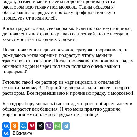
водой, размешиваю и с лейки хорошо проливаю этим
раствором всю грядку под морковь. Таким образом я
обеззараживаю грядку и провожу профилактическую
процедуру от вредителей.
Когда грядка готова, сею морковь. Если погода неустойчивая,
до появления всходов накрываю ее пленкой, но не всегда, в
зависимости от погодных условий.
После появления первых всходов, сразу же прореживаю, не
дожидаюсь когда корешки подрастут, чтобы меньше
травмировать растение. После прореживания поливаю грядку
обычной водой и через пол часа поливаю очень важной
подкормкой.
Готовлю такой же раствор из марганцовки, в отдельной
емкости развожу 3 г борной кислоты и выливаю ее в ведро с
раствором. Все перемешиваю и проливаю грядку с морковкой.
Благодаря бору морковь быстро идет в рост, набирает массу, в
общем растет как бешеная. И что меня приятно удивило,
морковной мухи на моих грядках нет вообще.
ВКонтакте