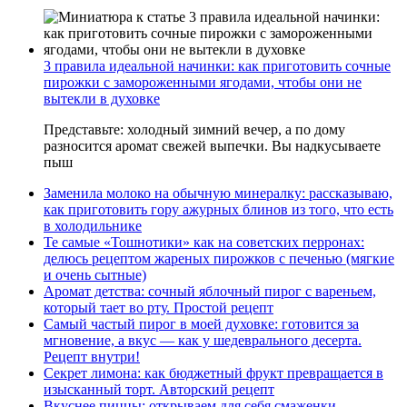
3 правила идеальной начинки: как приготовить сочные
пирожки с замороженными ягодами, чтобы они не
вытекли в духовке
Представьте: холодный зимний вечер, а по дому
разносится аромат свежей выпечки. Вы надкусываете
пыш
Заменила молоко на обычную минералку: рассказываю,
как приготовить гору ажурных блинов из того, что есть
в холодильнике
Те самые «Тошнотики» как на советских перронах:
делюсь рецептом жареных пирожков с печенью (мягкие
и очень сытные)
Аромат детства: сочный яблочный пирог с вареньем,
который тает во рту. Простой рецепт
Самый частый пирог в моей духовке: готовится за
мгновение, а вкус — как у шедеврального десерта.
Рецепт внутри!
Секрет лимона: как бюджетный фрукт превращается в
изысканный торт. Авторский рецепт
Вкуснее пиццы: открываем для себя смаженки —