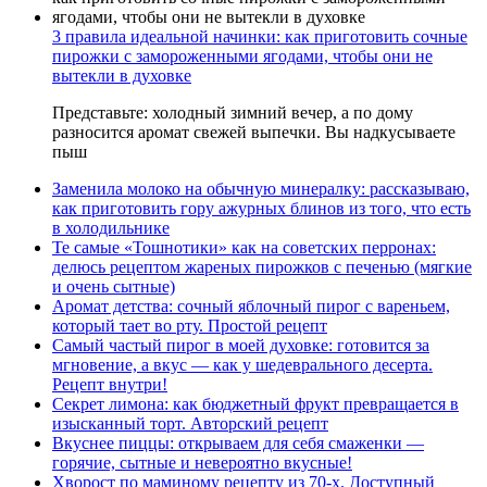
3 правила идеальной начинки: как приготовить сочные
пирожки с замороженными ягодами, чтобы они не
вытекли в духовке
Представьте: холодный зимний вечер, а по дому
разносится аромат свежей выпечки. Вы надкусываете
пыш
Заменила молоко на обычную минералку: рассказываю,
как приготовить гору ажурных блинов из того, что есть
в холодильнике
Те самые «Тошнотики» как на советских перронах:
делюсь рецептом жареных пирожков с печенью (мягкие
и очень сытные)
Аромат детства: сочный яблочный пирог с вареньем,
который тает во рту. Простой рецепт
Самый частый пирог в моей духовке: готовится за
мгновение, а вкус — как у шедеврального десерта.
Рецепт внутри!
Секрет лимона: как бюджетный фрукт превращается в
изысканный торт. Авторский рецепт
Вкуснее пиццы: открываем для себя смаженки —
горячие, сытные и невероятно вкусные!
Хворост по маминому рецепту из 70-х. Доступный