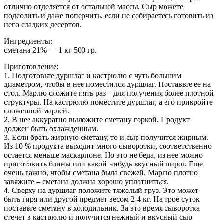
отлично отделяется от остальной массы. Сыр можете
подсолить и даже поперчить, если не собираетесь готовить из
него сладких десертов.
Ингредиенты:
сметана 21% — 1 кг 500 гр.
Приготовление:
1. Подготовьте дуршлаг и кастрюлю с чуть большим
диаметром, чтобы в нее поместился дуршлаг. Поставьте ее на
стол. Марлю сложите пять раз – для получения более плотной
структуры. На кастрюлю поместите дуршлаг, а его прикройте
сложенной марлей.
2. В нее аккуратно выложите сметану горкой. Продукт
должен быть охлажденным.
3. Если брать жирную сметану, то и сыр получится жирным.
Из 10 % продукта выходит много сыворотки, соответственно
остается меньше маскарпоне. Но это не беда, из нее можно
приготовить блины или какой-нибудь вкусный пирог. Еще
очень важно, чтобы сметана была свежей. Марлю плотно
завяжите – сметана должна хорошо уплотниться.
4. Сверху на дуршлаг положите тяжелый груз. Это может
быть гиря или другой предмет весом 2-4 кг. На трое суток
поставьте сметану в холодильник. За это время сыворотка
стечет в кастрюлю и получится нежный и вкусный сыр