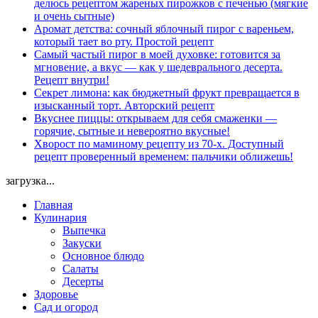
делюсь рецептом жареных пирожков с печенью (мягкие
и очень сытные)
Аромат детства: сочный яблочный пирог с вареньем,
который тает во рту. Простой рецепт
Самый частый пирог в моей духовке: готовится за
мгновение, а вкус — как у шедеврального десерта.
Рецепт внутри!
Секрет лимона: как бюджетный фрукт превращается в
изысканный торт. Авторский рецепт
Вкуснее пиццы: открываем для себя смаженки —
горячие, сытные и невероятно вкусные!
Хворост по маминому рецепту из 70-х. Доступный
рецепт проверенный временем: пальчики оближешь!
загрузка...
Главная
Кулинария
Выпечка
Закуски
Основное блюдо
Салаты
Десерты
Здоровье
Сад и огород