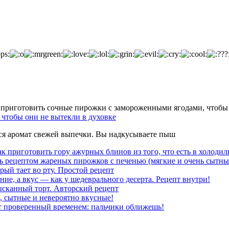
чтобы они не вытекли в духовке
тся аромат свежей выпечки. Вы надкусываете пыш
к приготовить гору ажурных блинов из того, что есть в холодил
ь рецептом жареных пирожков с печенью (мягкие и очень сытны
рый тает во рту. Простой рецепт
ние, а вкус — как у шедеврального десерта. Рецепт внутри!
ысканный торт. Авторский рецепт
, сытные и невероятно вкусные!
т проверенный временем: пальчики оближешь!