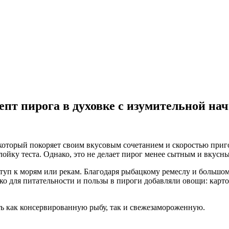
пт пирога в духовке с изумительной на
оторый покоряет своим вкусовым сочетанием и скоростью пригот
йку теста. Однако, это не делает пирог менее сытным и вкусн
ступ к морям или рекам. Благодаря рыбацкому ремеслу и большо
ко для питательности и пользы в пироги добавляли овощи: карто
ь как консервированную рыбу, так и свежезамороженную.