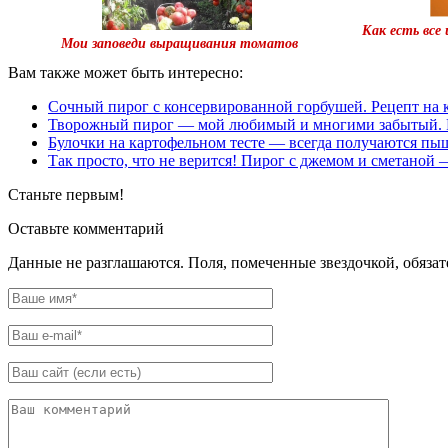
Как есть все
Мои заповеди выращивания томатов
Вам также может быть интересно:
Сочный пирог с консервированной горбушей. Рецепт на 
Творожный пирог — мой любимый и многими забытый. 
Булочки на картофельном тесте — всегда получаются п
Так просто, что не верится! Пирог с джемом и сметаной 
Станьте первым!
Оставьте комментарий
Данные не разглашаются. Поля, помеченные звездочкой, обяза