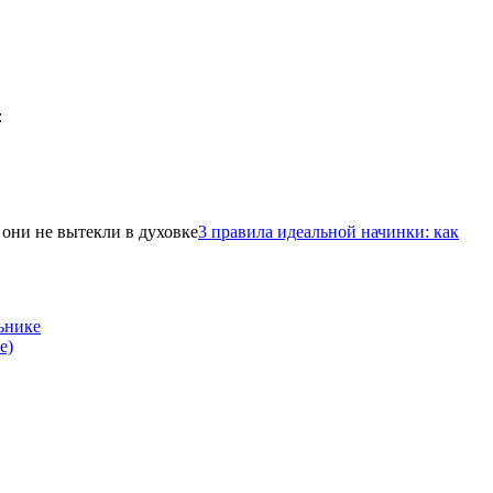
3 правила идеальной начинки: как
ьнике
е)