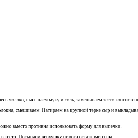
есь молоко, высыпаем муку и соль, замешиваем тесто консисте
олокна, смешиваем. Натираем на крупной терке сыр и выкладыв
Можно вместо противня использовать форму для выпечки.
 в тесто. Посыпаем верхушку пирога остатками сыра.