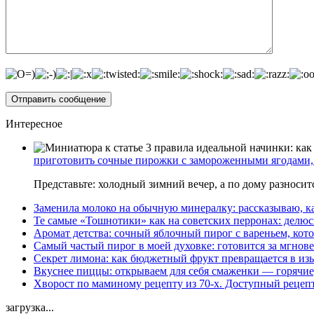
Интересное
приготовить сочные пирожки с замороженными ягодами, 
Представьте: холодный зимний вечер, а по дому разноси
Заменила молоко на обычную минералку: рассказываю, ка
Те самые «Тошнотики» как на советских перронах: делюс
Аромат детства: сочный яблочный пирог с вареньем, кото
Самый частый пирог в моей духовке: готовится за мгнове
Секрет лимона: как бюджетный фрукт превращается в из
Вкуснее пиццы: открываем для себя смаженки — горячие
Хворост по маминому рецепту из 70-х. Доступный рецеп
загрузка...