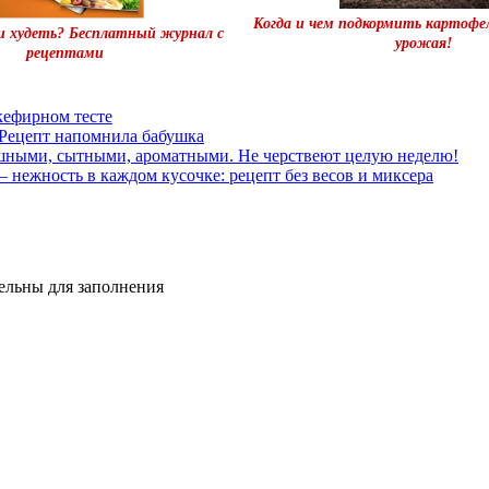
Когда и чем подкормить картофел
 и худеть? Бесплатный журнал с
урожая!
рецептами
кефирном тесте
Рецепт напомнила бабушка
ышными, сытными, ароматными. Не черствеют целую неделю!
— нежность в каждом кусочке: рецепт без весов и миксера
тельны для заполнения