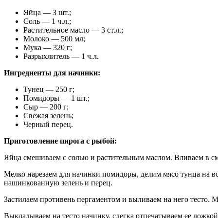
Яйца — 3 шт.;
Соль — 1 ч.л.;
Растительное масло — 3 ст.л.;
Молоко — 500 мл;
Мука — 320 г;
Разрыхлитель — 1 ч.л.
Ингредиенты для начинки:
Тунец — 250 г;
Помидоры — 1 шт.;
Сыр — 200 г;
Свежая зелень;
Черный перец.
Приготовление пирога с рыбой:
Яйца смешиваем с солью и растительным маслом. Вливаем в см
Мелко нарезаем для начинки помидоры, делим мясо тунца на в
нашинкованную зелень и перец.
Застилаем противень пергаментом и выливаем на него тесто. 
Выкладываем на тесто начинку, слегка отпечатываем ее ложкой