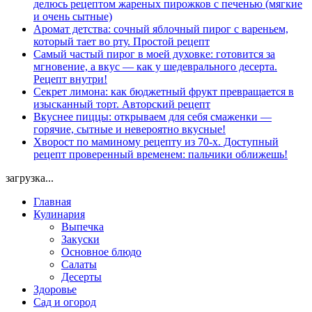
делюсь рецептом жареных пирожков с печенью (мягкие
и очень сытные)
Аромат детства: сочный яблочный пирог с вареньем,
который тает во рту. Простой рецепт
Самый частый пирог в моей духовке: готовится за
мгновение, а вкус — как у шедеврального десерта.
Рецепт внутри!
Секрет лимона: как бюджетный фрукт превращается в
изысканный торт. Авторский рецепт
Вкуснее пиццы: открываем для себя смаженки —
горячие, сытные и невероятно вкусные!
Хворост по маминому рецепту из 70-х. Доступный
рецепт проверенный временем: пальчики оближешь!
загрузка...
Главная
Кулинария
Выпечка
Закуски
Основное блюдо
Салаты
Десерты
Здоровье
Сад и огород