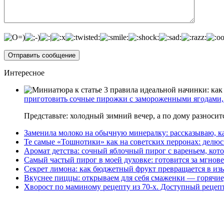
Интересное
приготовить сочные пирожки с замороженными ягодами, 
Представьте: холодный зимний вечер, а по дому разноси
Заменила молоко на обычную минералку: рассказываю, ка
Те самые «Тошнотики» как на советских перронах: делюс
Аромат детства: сочный яблочный пирог с вареньем, кото
Самый частый пирог в моей духовке: готовится за мгнове
Секрет лимона: как бюджетный фрукт превращается в из
Вкуснее пиццы: открываем для себя смаженки — горячие
Хворост по маминому рецепту из 70-х. Доступный рецеп