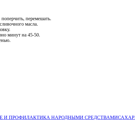
, поперчить, перемешать.
сливочного масла.
овку.
рно минут на 45-50.
енью.
САХАР