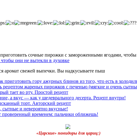
чтобы они не вытекли в духовке
тся аромат свежей выпечки. Вы надкусываете пыш
к приготовить гору ажурных блинов из того, что есть в холодил
ь рецептом жареных пирожков с печенью (мягкие и очень сытны
рый тает во рту. Простой рецепт
ние, а вкус — как у шедеврального десерта. Рецепт внутри!
ысканный торт. Авторский рецепт
, сытные и невероятно вкусные!
т проверенный временем: пальчики оближешь!
«Царские» помидоры для цариц:)