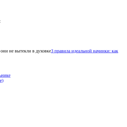
3 правила идеальной начинки: как
ьнике
е)