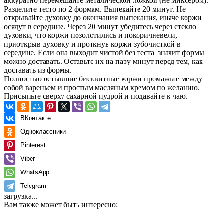
аккуратно перемешайте металической ложкой (не миксером).
Разделите тесто по 2 формам. Выпекайте 20 минут. Не
открывайте духовку до окончания выпекания, иначе коржи
осядут в середине. Через 20 минут убедитесь через стекло
духовки, что коржи позолотились и покоричневели,
приоткрыв духовку и проткнув коржи зубочисткой в
середине. Если она выходит чистой без теста, значит формы
можно доставать. Оставьте их на пару минут перед тем, как
доставать из формы.
Полностью остывшие бисквитные коржи промажьте между
собой вареньем и простым масляным кремом по желанию.
Присыпьте сверху сахарной пудрой и подавайте к чаю.
ВКонтакте
Одноклассники
Pinterest
Viber
WhatsApp
Telegram
загрузка...
Вам также может быть интересно: