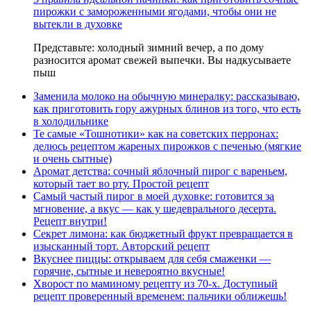
пирожки с замороженными ягодами, чтобы они не
вытекли в духовке
Представьте: холодный зимний вечер, а по дому
разносится аромат свежей выпечки. Вы надкусываете
пыш
Заменила молоко на обычную минералку: рассказываю,
как приготовить гору ажурных блинов из того, что есть
в холодильнике
Те самые «Тошнотики» как на советских перронах:
делюсь рецептом жареных пирожков с печенью (мягкие
и очень сытные)
Аромат детства: сочный яблочный пирог с вареньем,
который тает во рту. Простой рецепт
Самый частый пирог в моей духовке: готовится за
мгновение, а вкус — как у шедеврального десерта.
Рецепт внутри!
Секрет лимона: как бюджетный фрукт превращается в
изысканный торт. Авторский рецепт
Вкуснее пиццы: открываем для себя смаженки —
горячие, сытные и невероятно вкусные!
Хворост по маминому рецепту из 70-х. Доступный
рецепт проверенный временем: пальчики оближешь!