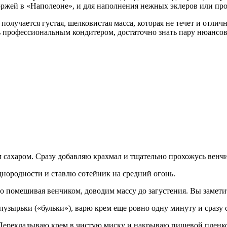
оржей в «Наполеоне», и для наполнения нежных эклеров или пр
получается густая, шелковистая масса, которая не течет и отлич
ь профессиональным кондитером, достаточно знать пару нюансов,
ахаром. Сразу добавляю крахмал и тщательно прохожусь венчик
днородности и ставлю сотейник на средний огонь.
 помешивая венчиком, доводим массу до загустения. Вы заметите
узырьки («бульки»), варю крем еще ровно одну минуту и сразу 
ерекладываю крем в чистую миску и накрываю пищевой пленкой