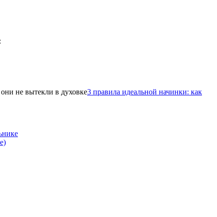
3 правила идеальной начинки: как
ьнике
е)