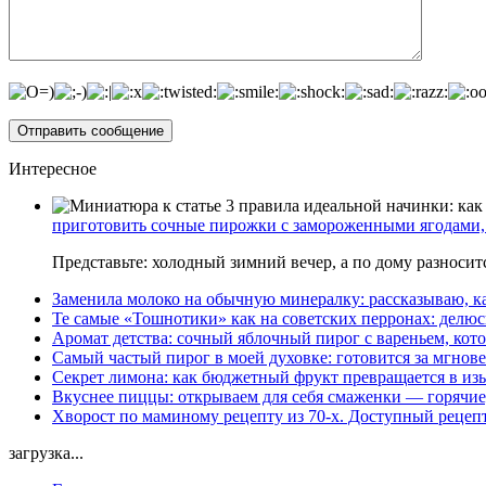
Интересное
приготовить сочные пирожки с замороженными ягодами, 
Представьте: холодный зимний вечер, а по дому разноси
Заменила молоко на обычную минералку: рассказываю, ка
Те самые «Тошнотики» как на советских перронах: делюс
Аромат детства: сочный яблочный пирог с вареньем, кото
Самый частый пирог в моей духовке: готовится за мгнове
Секрет лимона: как бюджетный фрукт превращается в из
Вкуснее пиццы: открываем для себя смаженки — горячие
Хворост по маминому рецепту из 70-х. Доступный рецеп
загрузка...