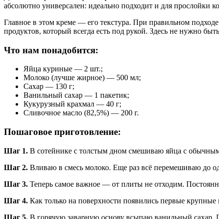
абсолютно универсален: идеально подходит и для прослойки к
Главное в этом креме — его текстура. При правильном подходе 
продуктов, который всегда есть под рукой. Здесь не нужно быт
Что нам понадобится:
Яйца куриные — 2 шт.;
Молоко (лучше жирное) — 500 мл;
Сахар — 130 г;
Ванильный сахар — 1 пакетик;
Кукурузный крахмал — 40 г;
Сливочное масло (82,5%) — 200 г.
Пошаговое приготовление:
Шаг 1.
В сотейнике с толстым дном смешиваю яйца с обычным с
Шаг 2.
Вливаю в смесь молоко. Еще раз всё перемешиваю до о
Шаг 3.
Теперь самое важное — от плиты не отходим. Постоянно
Шаг 4.
Как только на поверхности появились первые крупные п
Шаг 5.
В горячую заварную основу всыпаю ванильный сахар. П