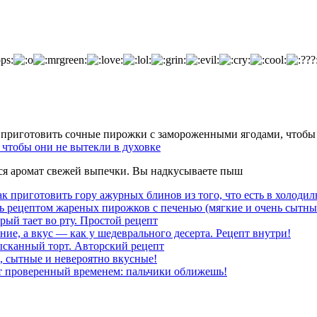
чтобы они не вытекли в духовке
тся аромат свежей выпечки. Вы надкусываете пыш
к приготовить гору ажурных блинов из того, что есть в холодил
ь рецептом жареных пирожков с печенью (мягкие и очень сытны
рый тает во рту. Простой рецепт
ние, а вкус — как у шедеврального десерта. Рецепт внутри!
ысканный торт. Авторский рецепт
, сытные и невероятно вкусные!
т проверенный временем: пальчики оближешь!