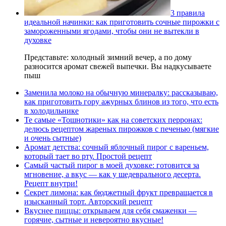
3 правила
идеальной начинки: как приготовить сочные пирожки с
замороженными ягодами, чтобы они не вытекли в
духовке
Представьте: холодный зимний вечер, а по дому
разносится аромат свежей выпечки. Вы надкусываете
пыш
Заменила молоко на обычную минералку: рассказываю,
как приготовить гору ажурных блинов из того, что есть
в холодильнике
Те самые «Тошнотики» как на советских перронах:
делюсь рецептом жареных пирожков с печенью (мягкие
и очень сытные)
Аромат детства: сочный яблочный пирог с вареньем,
который тает во рту. Простой рецепт
Самый частый пирог в моей духовке: готовится за
мгновение, а вкус — как у шедеврального десерта.
Рецепт внутри!
Секрет лимона: как бюджетный фрукт превращается в
изысканный торт. Авторский рецепт
Вкуснее пиццы: открываем для себя смаженки —
горячие, сытные и невероятно вкусные!