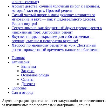
и очень сытные)
Аромат детства: сочный яблочный пирог с вареньем,
который тает во рту. Простой рецепт
Самый частый пирог в моей духовке: готовится за
мгновение, а вкус — как у шедеврального десерта.
Рецепт внутри!
Секрет лимона: как бюджетный фрукт превращается в
изысканный торт. Авторский рецепт
Вкуснее пиццы: открываем для себя смаженки —
горячие, сытные и невероятно вкусные!
Хворост по маминому рецепту из 70-х. Доступный
рецепт проверенный временем: пальчики оближешь!
Главная
Кулинария
Выпечка
Закуски
Основное блюдо
Салаты
Десерты
Здоровье
Сад и огород
Администрация проекта не несет какую-либо ответственность
за публикуемые пользователями материалы. Если вы