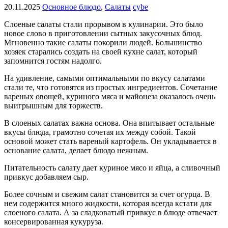
20.11.2025
Основное блюдо
,
Салаты
cybe
Слоеные салаты стали прорывом в кулинарии. Это было
новое слово в приготовлении сытных закусочных блюд.
Мгновенно такие салаты покорили людей. Большинство
хозяек старались создать на своей кухне салат, который
запомнится гостям надолго.
На удивление, самыми оптимальными по вкусу салатами
стали те, что готовятся из простых ингредиентов. Сочетание
вареных овощей, куриного мяса и майонеза оказалось очень
выигрышным для торжеств.
В слоеных салатах важна основа. Она впитывает остальные
вкусы блюда, грамотно сочетая их между собой. Такой
основой может стать вареный картофель. Он укладывается в
основание салата, делает блюдо нежным.
Питательность салату дает куриное мясо и яйца, а сливочный
привкус добавляем сыр.
Более сочным и свежим салат становится за счет огурца. В
нем содержится много жидкости, которая всегда кстати для
слоеного салата. А за сладковатый привкус в блюде отвечает
консервированная кукуруза.