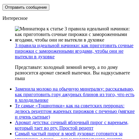
Интересное
3 правила идеальной начинки: как приготовить сочные
пирожки с замороженными ягодами, чтобы они не
вытекли в духовке
Представьте: холодный зимний вечер, а по дому
разносится аромат свежей выпечки. Вы надкусываете
пыш
Заменила молоко на обычную минералку: рассказываю,
как приготовить гору ажурных блинов из того, что есть
в холодильнике
Те самые «Тошнотики» как на советских перронах:
делюсь рецептом жареных пирожков с печенью (мягкие
и очень сытные)
Аромат детства: сочный яблочный пирог с вареньем,
который тает во рту. Простой рецепт
Самый частый пирог в моей духовке: готовится за