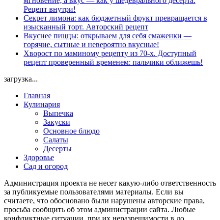
мгновение, а вкус — как у шедеврального десерта.
Рецепт внутри!
Секрет лимона: как бюджетный фрукт превращается в
изысканный торт. Авторский рецепт
Вкуснее пиццы: открываем для себя смаженки —
горячие, сытные и невероятно вкусные!
Хворост по маминому рецепту из 70-х. Доступный
рецепт проверенный временем: пальчики оближешь!
загрузка...
Главная
Кулинария
Выпечка
Закуски
Основное блюдо
Салаты
Десерты
Здоровье
Сад и огород
Администрация проекта не несет какую-либо ответственность
за публикуемые пользователями материалы. Если вы
считаете, что обосновано были нарушены авторские права,
просьба сообщить об этом администрации сайта. Любые
конфликтные ситуации, при их неразрешимости в до