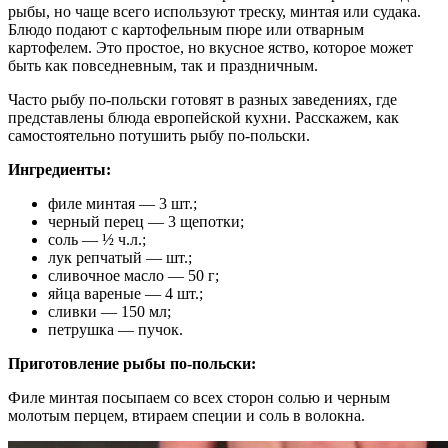
рыбы, но чаще всего используют треску, минтая или судака.
Блюдо подают с картофельным пюре или отварным
картофелем. Это простое, но вкусное яство, которое может
быть как повседневным, так и праздничным.
Часто рыбу по-польски готовят в разных заведениях, где
представлены блюда европейской кухни. Расскажем, как
самостоятельно потушить рыбу по-польски.
Ингредиенты:
филе минтая — 3 шт.;
черный перец — 3 щепотки;
соль — ½ ч.л.;
лук репчатый — шт.;
сливочное масло — 50 г;
яйца вареные — 4 шт.;
сливки — 150 мл;
петрушка — пучок.
Приготовление рыбы по-польски:
Филе минтая посыпаем со всех сторон солью и черным
молотым перцем, втираем специи и соль в волокна.