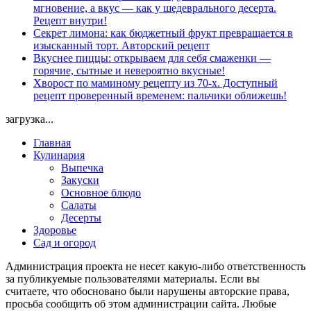
мгновение, а вкус — как у шедеврального десерта.
Рецепт внутри!
Секрет лимона: как бюджетный фрукт превращается в
изысканный торт. Авторский рецепт
Вкуснее пиццы: открываем для себя смаженки —
горячие, сытные и невероятно вкусные!
Хворост по маминому рецепту из 70-х. Доступный
рецепт проверенный временем: пальчики оближешь!
загрузка...
Главная
Кулинария
Выпечка
Закуски
Основное блюдо
Салаты
Десерты
Здоровье
Сад и огород
Администрация проекта не несет какую-либо ответственность
за публикуемые пользователями материалы. Если вы
считаете, что обосновано были нарушены авторские права,
просьба сообщить об этом администрации сайта. Любые