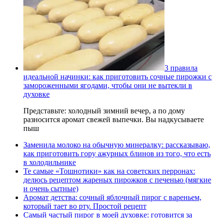
3 правила
идеальной начинки: как приготовить сочные пирожки с
замороженными ягодами, чтобы они не вытекли в
духовке
Представьте: холодный зимний вечер, а по дому
разносится аромат свежей выпечки. Вы надкусываете
пыш
Заменила молоко на обычную минералку: рассказываю,
как приготовить гору ажурных блинов из того, что есть
в холодильнике
Те самые «Тошнотики» как на советских перронах:
делюсь рецептом жареных пирожков с печенью (мягкие
и очень сытные)
Аромат детства: сочный яблочный пирог с вареньем,
который тает во рту. Простой рецепт
Самый частый пирог в моей духовке: готовится за