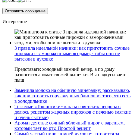
Интересное
3 правила идеальной начинки: как приготовить сочные
пирожки с замороженными ягодами, чтобы они не
вытекли в духовке
Представьте: холодный зимний вечер, а по дому
разносится аромат свежей выпечки. Вы надкусываете
пыш
Заменила молоко на обычную минералку: рассказываю,
как приготовить гору ажурных блинов из того, что есть
в холодильнике
Те самые «Тошнотики» как на советских перронах:
делюсь рецептом жареных пирожков с печенью (мягкие
и очень сытные)
Аромат детства: сочный яблочный пирог с вареньем,
который тает во рту. Простой рецепт
Самый частый пирог в моей духовке: готовится за