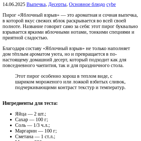
14.06.2025
Выпечка
,
Десерты
,
Основное блюдо
cybe
Пирог «Яблочный взрыв» — это ароматная и сочная выпечка,
в которой вкус свежих яблок раскрывается во всей своей
полноте. Название говорит само за себя: этот пирог буквально
взрывается яркими яблочными нотами, тонкими специями и
приятной сладостью.
Благодаря составу «Яблочный взрыв» не только наполняет
дом тёплым ароматом уюта, но и превращается в по-
настоящему домашний десерт, который подходит как для
повседневного чаепития, так и для праздничного стола.
Этот пирог особенно хорош в теплом виде, с
шариком мороженого или ложкой взбитых сливок,
подчеркивающими контраст текстур и температур.
Ингредиенты для теста:
Яйца — 2 шт.;
Сахар — 100 г;
Соль — 1/3 ч.л.;
Маргарин — 100 г;
Сметана — 1 ст.л.;