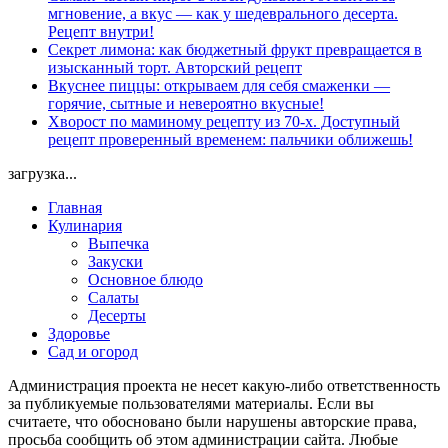
мгновение, а вкус — как у шедеврального десерта.
Рецепт внутри!
Секрет лимона: как бюджетный фрукт превращается в
изысканный торт. Авторский рецепт
Вкуснее пиццы: открываем для себя смаженки —
горячие, сытные и невероятно вкусные!
Хворост по маминому рецепту из 70-х. Доступный
рецепт проверенный временем: пальчики оближешь!
загрузка...
Главная
Кулинария
Выпечка
Закуски
Основное блюдо
Салаты
Десерты
Здоровье
Сад и огород
Администрация проекта не несет какую-либо ответственность
за публикуемые пользователями материалы. Если вы
считаете, что обосновано были нарушены авторские права,
просьба сообщить об этом администрации сайта. Любые