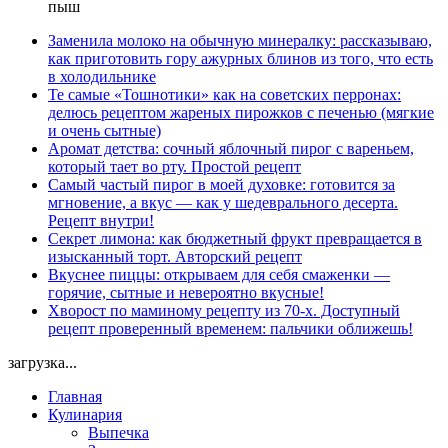
пыш
Заменила молоко на обычную минералку: рассказываю,
как приготовить гору ажурных блинов из того, что есть
в холодильнике
Те самые «Тошнотики» как на советских перронах:
делюсь рецептом жареных пирожков с печенью (мягкие
и очень сытные)
Аромат детства: сочный яблочный пирог с вареньем,
который тает во рту. Простой рецепт
Самый частый пирог в моей духовке: готовится за
мгновение, а вкус — как у шедеврального десерта.
Рецепт внутри!
Секрет лимона: как бюджетный фрукт превращается в
изысканный торт. Авторский рецепт
Вкуснее пиццы: открываем для себя смаженки —
горячие, сытные и невероятно вкусные!
Хворост по маминому рецепту из 70-х. Доступный
рецепт проверенный временем: пальчики оближешь!
загрузка...
Главная
Кулинария
Выпечка