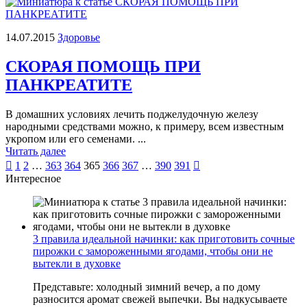
14.07.2015
Здоровье
СКОРАЯ ПОМОЩЬ ПРИ
ПАНКРЕАТИТЕ
В домашних условиях лечить поджелудочную железу
народными средствами можно, к примеру, всем известным
укропом или его семенами. ...
Читать далее
Пагинация

1
2
…
363
364
365
366
367
…
390
391

Интересное
записей
3 правила идеальной начинки: как приготовить сочные
пирожки с замороженными ягодами, чтобы они не
вытекли в духовке
Представьте: холодный зимний вечер, а по дому
разносится аромат свежей выпечки. Вы надкусываете