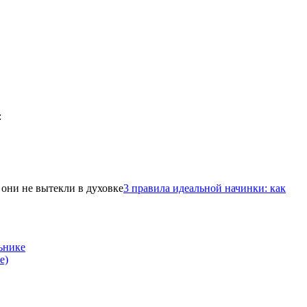
3 правила идеальной начинки: как
ьнике
е)