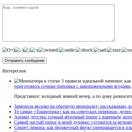
Интересное
приготовить сочные пирожки с замороженными ягодами, 
Представьте: холодный зимний вечер, а по дому разноси
Заменила молоко на обычную минералку: рассказываю, ка
Те самые «Тошнотики» как на советских перронах: делюс
Аромат детства: сочный яблочный пирог с вареньем, кото
Самый частый пирог в моей духовке: готовится за мгнове
Секрет лимона: как бюджетный фрукт превращается в из