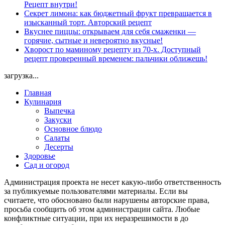
Рецепт внутри!
Секрет лимона: как бюджетный фрукт превращается в
изысканный торт. Авторский рецепт
Вкуснее пиццы: открываем для себя смаженки —
горячие, сытные и невероятно вкусные!
Хворост по маминому рецепту из 70-х. Доступный
рецепт проверенный временем: пальчики оближешь!
загрузка...
Главная
Кулинария
Выпечка
Закуски
Основное блюдо
Салаты
Десерты
Здоровье
Сад и огород
Администрация проекта не несет какую-либо ответственность
за публикуемые пользователями материалы. Если вы
считаете, что обосновано были нарушены авторские права,
просьба сообщить об этом администрации сайта. Любые
конфликтные ситуации, при их неразрешимости в до