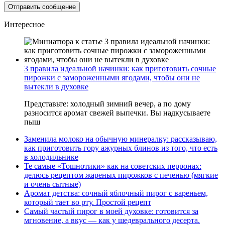
Интересное
3 правила идеальной начинки: как приготовить сочные
пирожки с замороженными ягодами, чтобы они не
вытекли в духовке
Представьте: холодный зимний вечер, а по дому
разносится аромат свежей выпечки. Вы надкусываете
пыш
Заменила молоко на обычную минералку: рассказываю,
как приготовить гору ажурных блинов из того, что есть
в холодильнике
Те самые «Тошнотики» как на советских перронах:
делюсь рецептом жареных пирожков с печенью (мягкие
и очень сытные)
Аромат детства: сочный яблочный пирог с вареньем,
который тает во рту. Простой рецепт
Самый частый пирог в моей духовке: готовится за
мгновение, а вкус — как у шедеврального десерта.