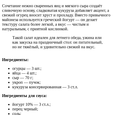
Сочетание нежно сваренных яиц и мягкого сыра создаёт
сливочную основу, сладковатая кукуруза добавляет акцент, а
свежий огурец вносит хруст и прохладу. Вместо привычного
майонеза используется греческий йогурт — он делает
текстуру салата более легкой, а вкус — чистым и
натуральным, с приятной кислинкой.
Такой салат идеален для летнего обеда, ужина или
как закуска на праздничный стол: он питательный,
но не тяжёлый, и удивительно свежий на вкус.
Ингредиенты:
огурцы — 3 шт.;
яйца — 4 шт.;
сыр — 70 г;
укроп — пучок;
кукуруза консервированная — 3 ст.л.
Ингредиенты для соуса:
йогурт 10% — 3 ст.л.;
перец черный;
соль;