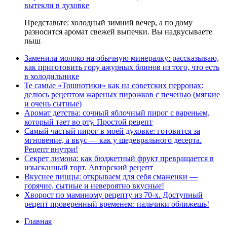
вытекли в духовке
Представьте: холодный зимний вечер, а по дому
разносится аромат свежей выпечки. Вы надкусываете
пыш
Заменила молоко на обычную минералку: рассказываю,
как приготовить гору ажурных блинов из того, что есть
в холодильнике
Те самые «Тошнотики» как на советских перронах:
делюсь рецептом жареных пирожков с печенью (мягкие
и очень сытные)
Аромат детства: сочный яблочный пирог с вареньем,
который тает во рту. Простой рецепт
Самый частый пирог в моей духовке: готовится за
мгновение, а вкус — как у шедеврального десерта.
Рецепт внутри!
Секрет лимона: как бюджетный фрукт превращается в
изысканный торт. Авторский рецепт
Вкуснее пиццы: открываем для себя смаженки —
горячие, сытные и невероятно вкусные!
Хворост по маминому рецепту из 70-х. Доступный
рецепт проверенный временем: пальчики оближешь!
Главная