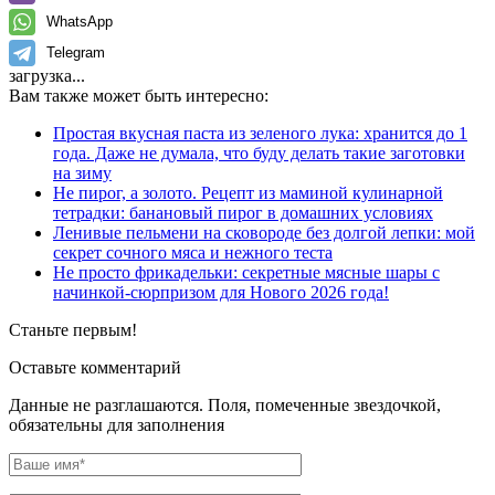
WhatsApp
Telegram
загрузка...
Вам также может быть интересно:
Простая вкусная паста из зеленого лука: хранится до 1
года. Даже не думала, что буду делать такие заготовки
на зиму
Не пирог, а золото. Рецепт из маминой кулинарной
тетрадки: банановый пирог в домашних условиях
Ленивые пельмени на сковороде без долгой лепки: мой
секрет сочного мяса и нежного теста
Не просто фрикадельки: секретные мясные шары с
начинкой-сюрпризом для Нового 2026 года!
Станьте первым!
Оставьте комментарий
Данные не разглашаются. Поля, помеченные звездочкой,
обязательны для заполнения