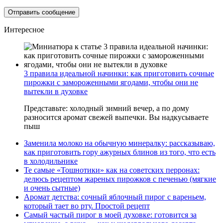
Интересное
3 правила идеальной начинки: как приготовить сочные
пирожки с замороженными ягодами, чтобы они не
вытекли в духовке
Представьте: холодный зимний вечер, а по дому
разносится аромат свежей выпечки. Вы надкусываете
пыш
Заменила молоко на обычную минералку: рассказываю,
как приготовить гору ажурных блинов из того, что есть
в холодильнике
Те самые «Тошнотики» как на советских перронах:
делюсь рецептом жареных пирожков с печенью (мягкие
и очень сытные)
Аромат детства: сочный яблочный пирог с вареньем,
который тает во рту. Простой рецепт
Самый частый пирог в моей духовке: готовится за