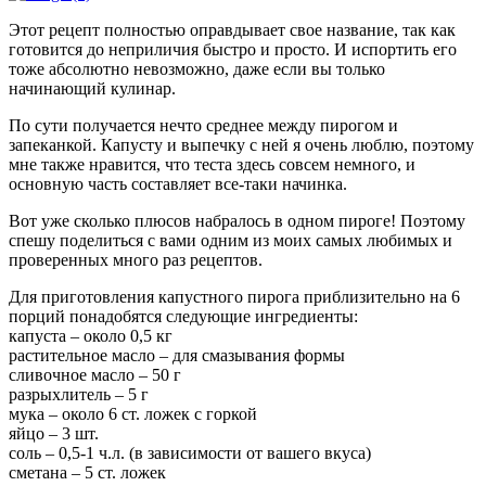
Этот рецепт полностью оправдывает свое название, так как
готовится до неприличия быстро и просто. И испортить его
тоже абсолютно невозможно, даже если вы только
начинающий кулинар.
По сути получается нечто среднее между пирогом и
запеканкой. Капусту и выпечку с ней я очень люблю, поэтому
мне также нравится, что теста здесь совсем немного, и
основную часть составляет все-таки начинка.
Вот уже сколько плюсов набралось в одном пироге! Поэтому
спешу поделиться с вами одним из моих самых любимых и
проверенных много раз рецептов.
Для приготовления капустного пирога приблизительно на 6
порций понадобятся следующие ингредиенты:
капуста – около 0,5 кг
растительное масло – для смазывания формы
сливочное масло – 50 г
разрыхлитель – 5 г
мука – около 6 ст. ложек с горкой
яйцо – 3 шт.
соль – 0,5-1 ч.л. (в зависимости от вашего вкуса)
сметана – 5 ст. ложек