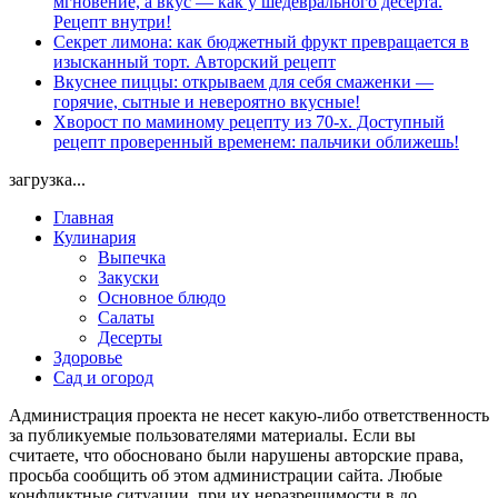
мгновение, а вкус — как у шедеврального десерта.
Рецепт внутри!
Секрет лимона: как бюджетный фрукт превращается в
изысканный торт. Авторский рецепт
Вкуснее пиццы: открываем для себя смаженки —
горячие, сытные и невероятно вкусные!
Хворост по маминому рецепту из 70-х. Доступный
рецепт проверенный временем: пальчики оближешь!
загрузка...
Главная
Кулинария
Выпечка
Закуски
Основное блюдо
Салаты
Десерты
Здоровье
Сад и огород
Администрация проекта не несет какую-либо ответственность
за публикуемые пользователями материалы. Если вы
считаете, что обосновано были нарушены авторские права,
просьба сообщить об этом администрации сайта. Любые
конфликтные ситуации, при их неразрешимости в до