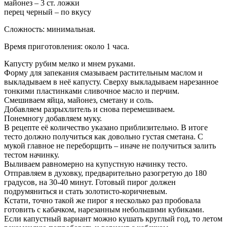
майонез – 3 ст. ложки
перец черный – по вкусу
Сложность: минимальная.
Время приготовления: около 1 часа.
Капусту рубим мелко и мнем руками.
Форму для запекания смазываем растительным маслом и
выкладываем в неё капусту. Сверху выкладываем нарезанное
тонкими пластинками сливочное масло и перчим.
Смешиваем яйца, майонез, сметану и соль.
Добавляем разрыхлитель и снова перемешиваем.
Понемногу добавляем муку.
В рецепте её количество указано приблизительно. В итоге
тесто должно получиться как довольно густая сметана. С
мукой главное не переборщить – иначе не получиться залить
тестом начинку.
Выливаем равномерно на купустную начинку тесто.
Отправляем в духовку, предварительно разогретую до 180
градусов, на 30-40 минут. Готовый пирог должен
подрумяниться и стать золотисто-коричневым.
Кстати, точно такой же пирог я несколько раз пробовала
готовить с кабачком, нарезанным небольшими кубиками.
Если капустный вариант можно кушать круглый год, то летом