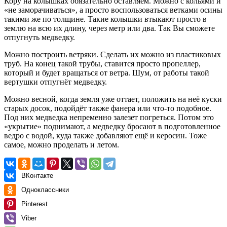
Кору на колышках обязательно оставляем. Можно с кольями и
«не заморачиваться», а просто воспользоваться ветками осины
такими же по толщине. Такие колышки втыкают просто в
землю на всю их длину, через метр или два. Так Вы сможете
отпугнуть медведку.
Можно построить ветряки. Сделать их можно из пластиковых
труб. На конец такой трубы, ставится просто пропеллер,
который и будет вращаться от ветра. Шум, от работы такой
вертушки отпугнёт медведку.
Можно весной, когда земля уже оттает, положить на неё куски
старых досок, подойдёт также фанера или что-то подобное.
Под них медведка непременно залезет погреться. Потом это
«укрытие» поднимают, а медведку бросают в подготовленное
ведро с водой, куда также добавляют ещё и керосин. Тоже
самое, можно проделать и летом.
ВКонтакте
Одноклассники
Pinterest
Viber