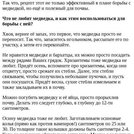
Так что, рецепт этот не только эффективный в плане борьбы с
медведкой, но ещё и полезный для почвы.
Что не любит медведка, и как этим воспользоваться для
борьбы с ней?
Хвоя, вернее её запах, это первое, что медведка просто не
переносит. Так что, запаситесь игольником, рассыпьте его по
участку, а затем его перекопайте.
Не нравится медведке и бархатцы, их можно просто посадить
между рядами Ваших грядок. Хризантемы тоже медведка не
любит. Придёт осень, вспомните про хризантемы, когда они
отцветут, просто срежьте их стебли. Далее, эти стебли
связываем, чтобы получились небольшие пучочки, и пусть
они посушатся. Придёт весна, сухие стебли измельчаем и
также закладываем их в почву.
Можно погубить медведку и её яйца, просто прорыхлив
почву. Делать это следует глубоко, в глубину до 12-ти
сантиметров.
Осину медведка тоже не любит. Заготавливаем осиновые
колья (прямо как против вампиров!) сантиметров по 25 или
30. По толщине такие колышки должны быть сантиметра 2-4.