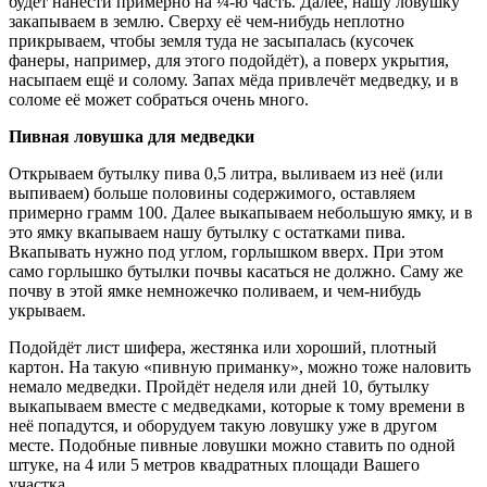
будет нанести примерно на ¼-ю часть. Далее, нашу ловушку
закапываем в землю. Сверху её чем-нибудь неплотно
прикрываем, чтобы земля туда не засыпалась (кусочек
фанеры, например, для этого подойдёт), а поверх укрытия,
насыпаем ещё и солому. Запах мёда привлечёт медведку, и в
соломе её может собраться очень много.
Пивная ловушка для медведки
Открываем бутылку пива 0,5 литра, выливаем из неё (или
выпиваем) больше половины содержимого, оставляем
примерно грамм 100. Далее выкапываем небольшую ямку, и в
это ямку вкапываем нашу бутылку с остатками пива.
Вкапывать нужно под углом, горлышком вверх. При этом
само горлышко бутылки почвы касаться не должно. Саму же
почву в этой ямке немножечко поливаем, и чем-нибудь
укрываем.
Подойдёт лист шифера, жестянка или хороший, плотный
картон. На такую «пивную приманку», можно тоже наловить
немало медведки. Пройдёт неделя или дней 10, бутылку
выкапываем вместе с медведками, которые к тому времени в
неё попадутся, и оборудуем такую ловушку уже в другом
месте. Подобные пивные ловушки можно ставить по одной
штуке, на 4 или 5 метров квадратных площади Вашего
участка.