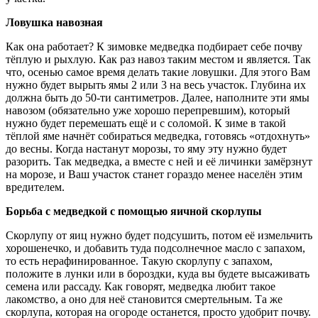
Ловушка навозная
Как она работает? К зимовке медведка подбирает себе почву
тёплую и рыхлую. Как раз навоз таким местом и является. Так
что, осенью самое время делать такие ловушки. Для этого Вам
нужно будет вырыть ямы 2 или 3 на весь участок. Глубина их
должна быть до 50-ти сантиметров. Далее, наполните эти ямы
навозом (обязательно уже хорошо перепревшим), который
нужно будет перемешать ещё и с соломой. К зиме в такой
тёплой яме начнёт собираться медведка, готовясь «отдохнуть»
до весны. Когда настанут морозы, то яму эту нужно будет
разорить. Так медведка, а вместе с ней и её личинки замёрзнут
на морозе, и Ваш участок станет гораздо менее населён этим
вредителем.
Борьба с медведкой с помощью яичной скорлупы
Скорлупу от яиц нужно будет подсушить, потом её измельчить
хорошенечко, и добавить туда подсолнечное масло с запахом,
то есть нерафинированное. Такую скорлупу с запахом,
положите в лунки или в бороздки, куда вы будете высаживать
семена или рассаду. Как говорят, медведка любит такое
лакомство, а оно для неё становится смертельным. Та же
скорлупа, которая на огороде останется, просто удобрит почву.