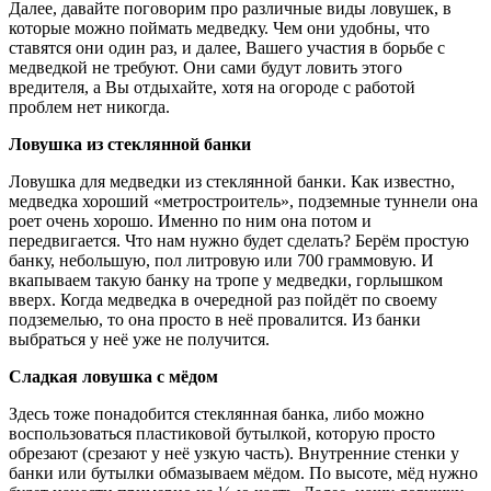
Далее, давайте поговорим про различные виды ловушек, в
которые можно поймать медведку. Чем они удобны, что
ставятся они один раз, и далее, Вашего участия в борьбе с
медведкой не требуют. Они сами будут ловить этого
вредителя, а Вы отдыхайте, хотя на огороде с работой
проблем нет никогда.
Ловушка из стеклянной банки
Ловушка для медведки из стеклянной банки. Как известно,
медведка хороший «метростроитель», подземные туннели она
роет очень хорошо. Именно по ним она потом и
передвигается. Что нам нужно будет сделать? Берём простую
банку, небольшую, пол литровую или 700 граммовую. И
вкапываем такую банку на тропе у медведки, горлышком
вверх. Когда медведка в очередной раз пойдёт по своему
подземелью, то она просто в неё провалится. Из банки
выбраться у неё уже не получится.
Сладкая ловушка с мёдом
Здесь тоже понадобится стеклянная банка, либо можно
воспользоваться пластиковой бутылкой, которую просто
обрезают (срезают у неё узкую часть). Внутренние стенки у
банки или бутылки обмазываем мёдом. По высоте, мёд нужно