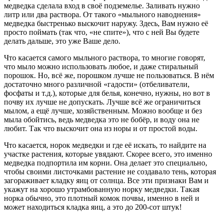
медведка сделала вход в своё подземелье. Заливать нужно
литр или два раствора. От такого «мыльного наводнения»
медведка быстренько выскочит наружу. Здесь, Вам нужно её
просто поймать (так что, «не спите»), что с ней Вы будете
делать дальше, это уже Ваше дело.
Что касается самого мыльного раствора, то многие говорят,
что мыло можно использовать любое, и даже стиральный
порошок. Но, всё же, порошком лучше не пользоваться. В нём
достаточно много различной «гадости» (отбеливатели,
фосфаты и т.д.), которые для белья, конечно, нужны, но вот в
почву их лучше не допускать. Лучше всё же ограничиться
мылом, а ещё лучше, хозяйственным. Можно вообще и без
мыла обойтись, ведь медведка это не бобёр, и воду она не
любит. Так что выскочит она из норы и от простой воды.
Что касается, норок медведки и где её искать, то найдите на
участке растения, которые увядают. Скорее всего, это именно
медведка подпортила им корни. Она делает это специально,
чтобы своими листочками растение не создавало тень, которая
загораживает кладку яиц от солнца. Все эти признаки Вам и
укажут на хорошо утрамбованную норку медведки. Такая
норка обычно, это плотный комок почвы, именно в ней и
может находиться кладка яиц, а это до 200-сот штук!