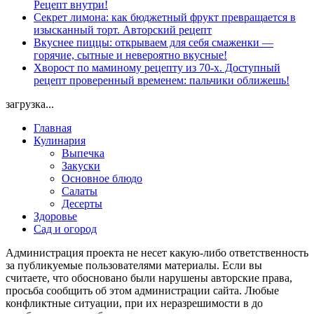
Рецепт внутри!
Секрет лимона: как бюджетный фрукт превращается в
изысканный торт. Авторский рецепт
Вкуснее пиццы: открываем для себя смаженки —
горячие, сытные и невероятно вкусные!
Хворост по маминому рецепту из 70-х. Доступный
рецепт проверенный временем: пальчики оближешь!
загрузка...
Главная
Кулинария
Выпечка
Закуски
Основное блюдо
Салаты
Десерты
Здоровье
Сад и огород
Администрация проекта не несет какую-либо ответственность
за публикуемые пользователями материалы. Если вы
считаете, что обосновано были нарушены авторские права,
просьба сообщить об этом администрации сайта. Любые
конфликтные ситуации, при их неразрешимости в до