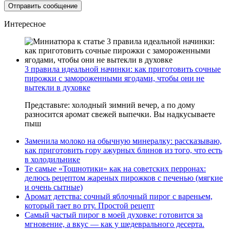
Интересное
3 правила идеальной начинки: как приготовить сочные
пирожки с замороженными ягодами, чтобы они не
вытекли в духовке
Представьте: холодный зимний вечер, а по дому
разносится аромат свежей выпечки. Вы надкусываете
пыш
Заменила молоко на обычную минералку: рассказываю,
как приготовить гору ажурных блинов из того, что есть
в холодильнике
Те самые «Тошнотики» как на советских перронах:
делюсь рецептом жареных пирожков с печенью (мягкие
и очень сытные)
Аромат детства: сочный яблочный пирог с вареньем,
который тает во рту. Простой рецепт
Самый частый пирог в моей духовке: готовится за
мгновение, а вкус — как у шедеврального десерта.