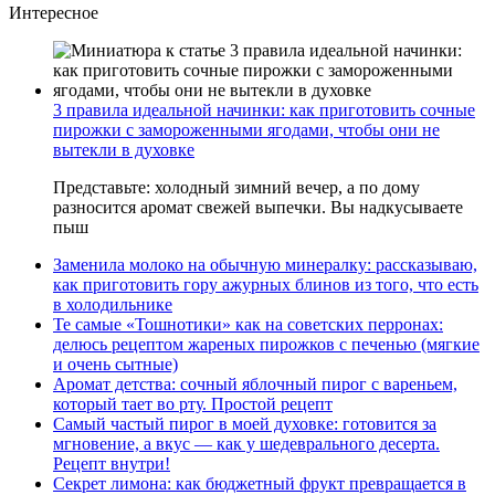
Интересное
3 правила идеальной начинки: как приготовить сочные
пирожки с замороженными ягодами, чтобы они не
вытекли в духовке
Представьте: холодный зимний вечер, а по дому
разносится аромат свежей выпечки. Вы надкусываете
пыш
Заменила молоко на обычную минералку: рассказываю,
как приготовить гору ажурных блинов из того, что есть
в холодильнике
Те самые «Тошнотики» как на советских перронах:
делюсь рецептом жареных пирожков с печенью (мягкие
и очень сытные)
Аромат детства: сочный яблочный пирог с вареньем,
который тает во рту. Простой рецепт
Самый частый пирог в моей духовке: готовится за
мгновение, а вкус — как у шедеврального десерта.
Рецепт внутри!
Секрет лимона: как бюджетный фрукт превращается в