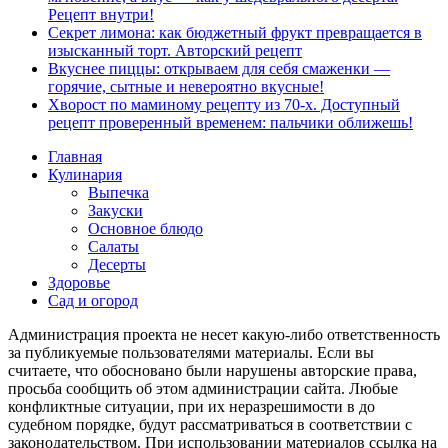
Рецепт внутри!
Секрет лимона: как бюджетный фрукт превращается в
изысканный торт. Авторский рецепт
Вкуснее пиццы: открываем для себя смаженки —
горячие, сытные и невероятно вкусные!
Хворост по маминому рецепту из 70-х. Доступный
рецепт проверенный временем: пальчики оближешь!
Главная
Кулинария
Выпечка
Закуски
Основное блюдо
Салаты
Десерты
Здоровье
Сад и огород
Администрация проекта не несет какую-либо ответственность
за публикуемые пользователями материалы. Если вы
считаете, что обосновано были нарушены авторские права,
просьба сообщить об этом администрации сайта. Любые
конфликтные ситуации, при их неразрешимости в до
судебном порядке, будут рассматриваться в соответствии с
законодательством. При использовании материалов ссылка на