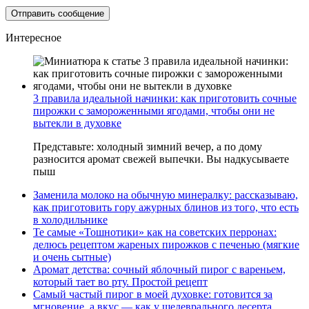
Интересное
3 правила идеальной начинки: как приготовить сочные
пирожки с замороженными ягодами, чтобы они не
вытекли в духовке
Представьте: холодный зимний вечер, а по дому
разносится аромат свежей выпечки. Вы надкусываете
пыш
Заменила молоко на обычную минералку: рассказываю,
как приготовить гору ажурных блинов из того, что есть
в холодильнике
Те самые «Тошнотики» как на советских перронах:
делюсь рецептом жареных пирожков с печенью (мягкие
и очень сытные)
Аромат детства: сочный яблочный пирог с вареньем,
который тает во рту. Простой рецепт
Самый частый пирог в моей духовке: готовится за
мгновение, а вкус — как у шедеврального десерта.