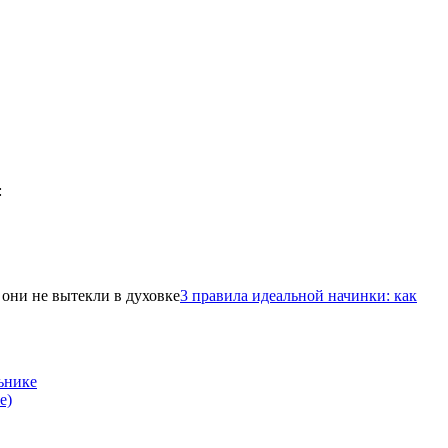
3 правила идеальной начинки: как
ьнике
е)