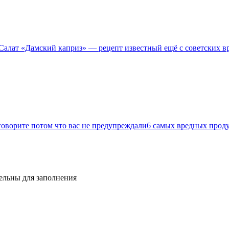
Салат «Дамский каприз» — рецепт известный ещё с советских в
6 самых вредных проду
тельны для заполнения