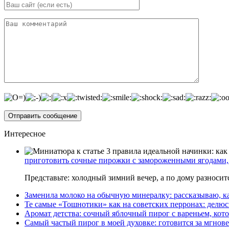
Интересное
приготовить сочные пирожки с замороженными ягодами, 
Представьте: холодный зимний вечер, а по дому разноси
Заменила молоко на обычную минералку: рассказываю, ка
Те самые «Тошнотики» как на советских перронах: делюс
Аромат детства: сочный яблочный пирог с вареньем, кото
Самый частый пирог в моей духовке: готовится за мгнове