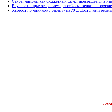
Секрет лимона: как бюджетный фрукт превращается в из
Вкуснее пиццы: открываем для себя смаженки — горячие
Хворост по маминому рецепту из 70-х. Доступный рецеп
7 сре