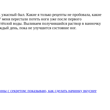
х ужасный был. Какие я только рецепты не пробовала, какие
 меня перестали потеть ноги уже после первого
тра тёплой воды. Выливаем получившийся раствор в ванночку
ждый день, пока не улучшится состояние ног.
ины с секретом: показываю, как сделать начинку вкуснее