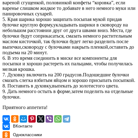
вареной сгущенкой, половинкой конфеты “коровка”, если
варенье слишком жидкое то добавьте в него немного муки или
панировочных сухарей.
5. Края шарика хорошо защипать посыпая мукой придав
булочке круглую форму,укладывать шарики в сковороду на
небольшом расстоянии друг от друга швами вниз. Места, где
булочки будут соприкасаться, смазать немного растительным
маслом кисточкой, так булочки будет легко разделить после
выпечки,сковороду с булочками накрыть пленкой,оставить до
подъема на 20 минут.
6. В это время соединить в миске все компоненты для
посыпки и хорошо растереть их пальцами, чтобы получилась
мелкая крошка.
7. Духовку включить на 200 градусов.Подошедшие булочки
смазать слегка взбитым яйцом и хорошо присыпать посыпкой.
8. Поставить в духовку,выпекать до золотистого цвета.
9. Дать немного остыть в форме,затем поделить на отдельные
булочки.
Приятного аппетита!
ВКонтакте
Одноклассники