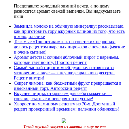
Представьте: холодный зимний вечер, а по дому
разносится аромат свежей выпечки. Вы надкусываете
пыш
Заменила молоко на обычную минералку: рассказываю,
как приготовить гору ажурных блинов из того, что есть
в холодильнике
Те самые «Тошнотики» как на советских перронах:
делюсь рецептом жареных пирожков с печенью (мягкие
и очень сытные)
Аромат детства: сочный яблочный пирог с вареньем,
который тает во рту. Простой рецепт
Самый частый пирог в моей духовке: готовится за
мгновение, а вкус — как у шедеврального десерта.
Рецепт внутри!
Секрет лимона: как бюджетный фрукт превращается в
изысканный торт. Авторский рецепт
Вкуснее пиццы: открываем для себя смаженки —
горячие, сытные и невероятно вкусные!
Хворост по маминому рецепту из 70-х. Доступный
рецепт проверенный временем: пальчики оближешь!
Такой вкусной закуски из лаваша я еще не ела