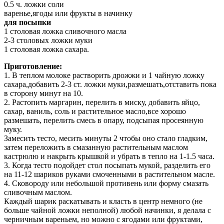
0.5 ч. ложки соли
варенье,ягоды или фрукты в начинку
для посыпки
1 столовая ложка сливочного масла
2-3 столовых ложки муки
1 столовая ложка сахара.
Приготовление:
1. В теплом молоке растворить дрожжи и 1 чайную ложку
сахара,добавить 2-3 ст. ложки муки,размешать,отставить пока
в сторону минут на 10.
2. Растопить маргарин, перелить в миску, добавить яйцо,
сахар, ваниль, соль и растительное масло,все хорошо
размешать, перелить смесь в опару, подсыпая просеянную
муку.
Замесить тесто, месить минуты 2 чтобы оно стало гладким,
затем переложить в смазанную растительным маслом
кастрюлю и накрыть крышкой и убрать в тепло на 1-1.5 часа.
3. Когда тесто подойдет стол посыпать мукой, разделить его
на 11-12 шариков руками смоченными в растительном масле.
4. Сковороду или небольшой противень или форму смазать
сливочным маслом.
Каждый шарик раскатывать и класть в центр немного (не
больше чайной ложки неполной) любой начинки, я делала с
черничным вареньем, но можно с ягодами или фруктами,