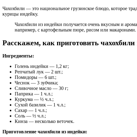
Чахохбили — это национальное грузинское блюдо, которое тра
курицы индейку.
Чахохбили из индейки получается очень вкусным и арома
например, с картофельным пюре, рисом или макаронами.
Расскажем, как приготовить чахохбили 
Ингредиенты:
Голень индейки — 1,2 кг;
Репчатый лук — 2 шт.;
Помидоры — 6 шт.;
Чеснок — 3 зубчика;
Сливочное масло — 30 г;
Паприка — 1 ч.л.;
Куркума — ½ ч.л.;
Сухой базилик — 1 ч.л.;
Сахар — 1 ч.л.;
Соль — ½ ч.л.;
Кинза — несколько веточек.
Приготовление чахохбили из индейки: