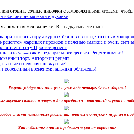
чтобы они не вытекли в духовке
тся аромат свежей выпечки. Вы надкусываете пыш
к приготовить гору ажурных блинов из того, что есть в холодил
ь рецептом жареных пирожков с печенью (мягкие и очень сытны
рый тает во рту. Простой рецепт
ние, а вкус — как у шедеврального десерта. Рецепт внутри!
ысканный торт. Авторский рецепт
, сытные и невероятно вкусные!
т проверенный временем: пальчики оближешь!
Рецепт удобрения, пользуюсь уже года четыре. Очень здорово!
ые вкусные салаты и закуски для праздника - красочный журнал в под
пособов спасти комнатные растения, пока вы в отпуске - журнал в под
Как избавиться от колорадского жука на картошке