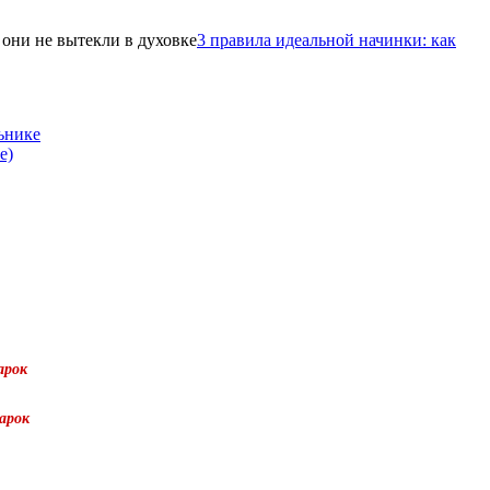
3 правила идеальной начинки: как
ьнике
е)
арок
арок