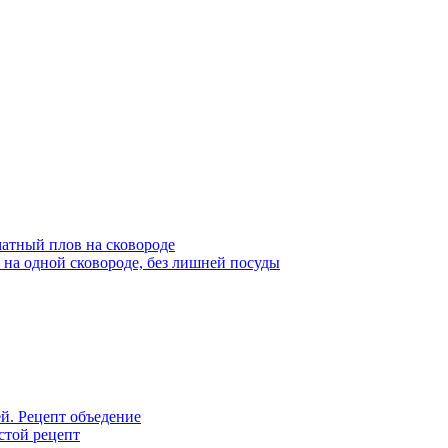
атный плов на сковороде
 на одной сковороде, без лишней посуды
й. Рецепт объедение
стой рецепт