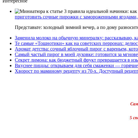
Интересное
приготовить сочные пирожки с замороженными ягодами, 
Представьте: холодный зимний вечер, а по дому разноси
Заменила молоко на обычную минералку: рассказываю, ка
Те самые «Тошнотики» как на советских перронах: делюс
Аромат детства: сочный яблочный пирог с вареньем, кото
Самый частый пирог в моей духовке: готовится за мгнове
Секрет лимона: как бюджетный фрукт превращается в из
Вкуснее пиццы: открываем для себя смаженки — горячие
Хворост по маминому рецепту из 70-х. Доступный рецеп
Сам
5 с