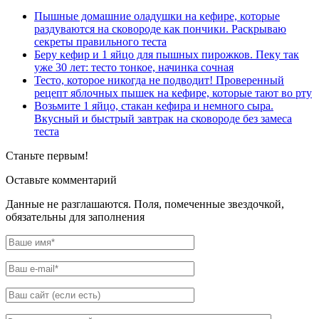
Пышные домашние оладушки на кефире, которые
раздуваются на сковороде как пончики. Раскрываю
секреты правильного теста
Беру кефир и 1 яйцо для пышных пирожков. Пеку так
уже 30 лет: тесто тонкое, начинка сочная
Тесто, которое никогда не подводит! Проверенный
рецепт яблочных пышек на кефире, которые тают во рту
Возьмите 1 яйцо, стакан кефира и немного сыра.
Вкусный и быстрый завтрак на сковороде без замеса
теста
Станьте первым!
Оставьте комментарий
Данные не разглашаются. Поля, помеченные звездочкой,
обязательны для заполнения