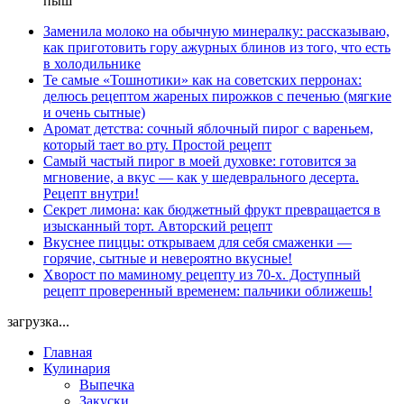
пыш
Заменила молоко на обычную минералку: рассказываю,
как приготовить гору ажурных блинов из того, что есть
в холодильнике
Те самые «Тошнотики» как на советских перронах:
делюсь рецептом жареных пирожков с печенью (мягкие
и очень сытные)
Аромат детства: сочный яблочный пирог с вареньем,
который тает во рту. Простой рецепт
Самый частый пирог в моей духовке: готовится за
мгновение, а вкус — как у шедеврального десерта.
Рецепт внутри!
Секрет лимона: как бюджетный фрукт превращается в
изысканный торт. Авторский рецепт
Вкуснее пиццы: открываем для себя смаженки —
горячие, сытные и невероятно вкусные!
Хворост по маминому рецепту из 70-х. Доступный
рецепт проверенный временем: пальчики оближешь!
загрузка...
Главная
Кулинария
Выпечка
Закуски